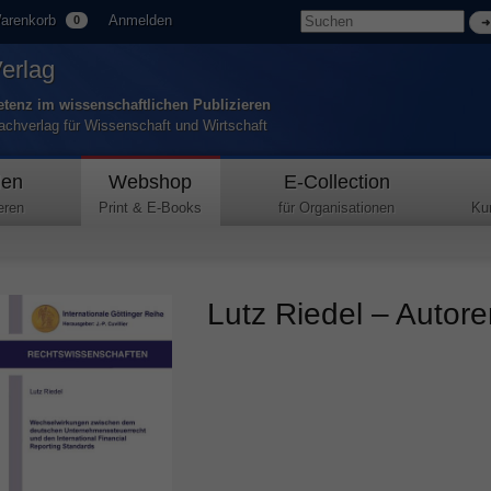
arenkorb
Anmelden
0
Verlag
tenz im wissenschaftlichen Publizieren
Fachverlag für Wissenschaft und Wirtschaft
den
Webshop
E-Collection
eren
Print & E-Books
für Organisationen
Ku
Lutz Riedel – Autoren