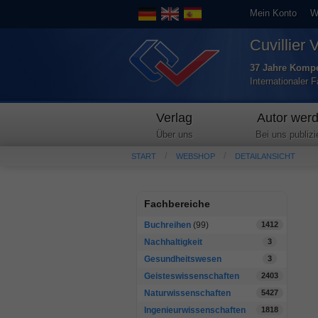
Mein Konto
W
Cuvillier 
37 Jahre Kompe
Internationaler 
Verlag
Autor wer
Über uns
Bei uns publizi
START
WEBSHOP
DETAILANSICHT
Fachbereiche
Buchreihen
(99)
1412
Nachhaltigkeit
3
Gesundheitswesen
3
Geisteswissenschaften
2403
Naturwissenschaften
5427
Ingenieurwissenschaften
1818