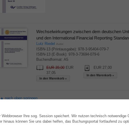
Wechselwirkungen zwischen dem deutschen Unt
und den International Financial Reporting Standa
Lutz Riedel
Autor
ISBN-13 (Printausgabe): 978-3-95404-079-7
ISBN-13 (E-Book): 978-3-73694-079-6
Buchendformat: A5
EUR 39,00
EUR
EUR 27,00
37,05
▲ nach oben springen
hr Webbrowser Ihre sog. Session speichert. Wir nutzen technisch notwendige
WEBSHOP
AUTOR WERDEN
hinaus können Sie uns dabei helfen, das Buchungsportal fortlaufend zu opti
Alle Autoren
Dissertation publizieren