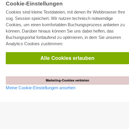
Cookie-Einstellungen
Cookies sind kleine Textdateien, mit denen Ihr Webbrowser Ihre
sog. Session speichert. Wir nutzen technisch notwendige
Cookies, um einen komfortablen Buchungsprozess anbieten zu
können. Darüber hinaus können Sie uns dabei helfen, das
E-COLLECTION
Buchungsportal fortlaufend zu optimieren, in dem Sie unseren
Gesamtpaket
Analytics Cookies zustimmen:
Fachbereichspakete
Pick & Choose
Bereitstellung von E-Books
Alle Cookies erlauben
Häufig gestellte Fragen (FAQ)
WEBSHOP
Alle Autoren
Marketing-Cookies verbieten
Versandkosten
Meine Cookie-Einstellungen ansehen
AGB
AUTOR WERDEN
Dissertation publizieren
Habilitation publizieren
Tagungsband publizieren
Forschungsbericht publizieren
Kongressband publizieren