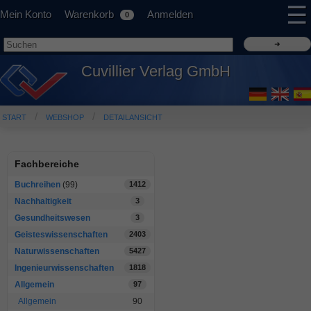
☰
Mein Konto
Warenkorb
Anmelden
0
Cuvillier Verlag GmbH
START
WEBSHOP
DETAILANSICHT
Fachbereiche
Buchreihen
(99)
1412
Nachhaltigkeit
3
Gesundheitswesen
3
Geisteswissenschaften
2403
Naturwissenschaften
5427
Ingenieurwissenschaften
1818
Allgemein
97
Allgemein
90