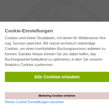
Cookie-Einstellungen
Cookies sind kleine Textdateien, mit denen Ihr Webbrowser Ihre
sog. Session speichert. Wir nutzen technisch notwendige
Cookies, um einen komfortablen Buchungsprozess anbieten zu
können. Darüber hinaus können Sie uns dabei helfen, das
E-COLLECTION
Buchungsportal fortlaufend zu optimieren, in dem Sie unseren
Gesamtpaket
Analytics Cookies zustimmen:
Fachbereichspakete
Pick & Choose
Bereitstellung von E-Books
Alle Cookies erlauben
Häufig gestellte Fragen (FAQ)
WEBSHOP
Alle Autoren
Marketing-Cookies verbieten
Versandkosten
AGB
Meine Cookie-Einstellungen ansehen