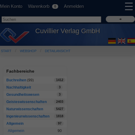
☰
Mein Konto
Warenkorb
Anmelden
0
Cuvillier Verlag GmbH
START
WEBSHOP
DETAILANSICHT
Fachbereiche
Buchreihen
(99)
1412
Nachhaltigkeit
3
Gesundheitswesen
3
Geisteswissenschaften
2403
Naturwissenschaften
5427
Ingenieurwissenschaften
1818
Allgemein
97
Allgemein
90