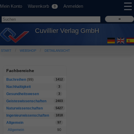
☰
Mein Konto
Warenkorb
Anmelden
0
Cuvillier Verlag GmbH
START
WEBSHOP
DETAILANSICHT
Fachbereiche
Buchreihen
(99)
1412
Nachhaltigkeit
3
Gesundheitswesen
3
Geisteswissenschaften
2403
Naturwissenschaften
5427
Ingenieurwissenschaften
1818
Allgemein
97
Allgemein
90