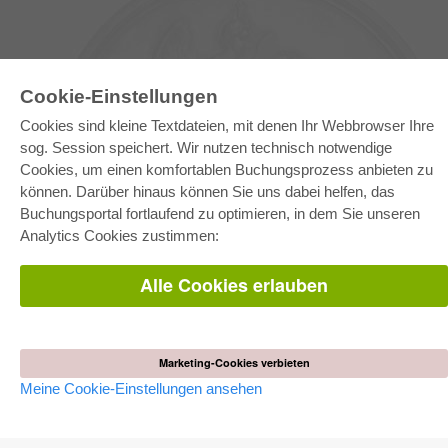
Cookie-Einstellungen
Cookies sind kleine Textdateien, mit denen Ihr Webbrowser Ihre
sog. Session speichert. Wir nutzen technisch notwendige
Cookies, um einen komfortablen Buchungsprozess anbieten zu
können. Darüber hinaus können Sie uns dabei helfen, das
E-COLLECTION
Buchungsportal fortlaufend zu optimieren, in dem Sie unseren
Gesamtpaket
Analytics Cookies zustimmen:
Fachbereichspakete
Pick & Choose
Bereitstellung von E-Books
Alle Cookies erlauben
Häufig gestellte Fragen (FAQ)
WEBSHOP
Alle Autoren
Marketing-Cookies verbieten
Versandkosten
AGB
Meine Cookie-Einstellungen ansehen
AUTOR WERDEN