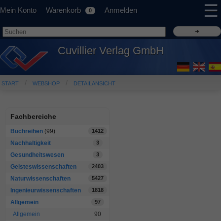
☰
Mein Konto
Warenkorb
Anmelden
0
Cuvillier Verlag GmbH
START
WEBSHOP
DETAILANSICHT
Fachbereiche
Buchreihen
(99)
1412
Nachhaltigkeit
3
Gesundheitswesen
3
Geisteswissenschaften
2403
Naturwissenschaften
5427
Ingenieurwissenschaften
1818
Allgemein
97
Allgemein
90