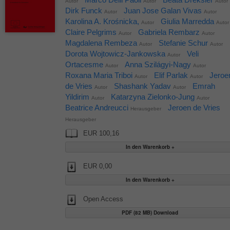
Autor
Autor
Autor
Dirk Funck
Juan Jose Galan Vivas
Autor
Autor
Karolina A. Krośnicka,
Giulia Marredda
Autor
Autor
Claire Pelgrims
Gabriela Rembarz
Autor
Autor
Magdalena Rembeza
Stefanie Schur
Autor
Autor
Dorota Wojtowicz-Jankowska
Veli
Autor
Ortacesme
Anna Szilágyi-Nagy
Autor
Autor
Roxana Maria Triboi
Elif Parlak
Jeroe
Autor
Autor
de Vries
Shashank Yadav
Emrah
Autor
Autor
Yildirim
Katarzyna Zielonko-Jung
Autor
Autor
Beatrice Andreucci
Jeroen de Vries
Herausgeber
Herausgeber
EUR 100,16
EUR 0,00
Open Access
PDF (82 MB) Download