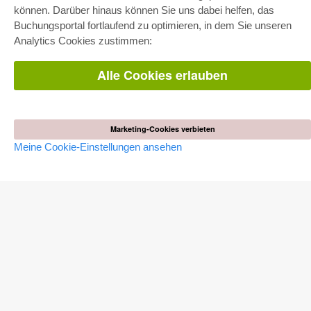
E-COLLECTION
können. Darüber hinaus können Sie uns dabei helfen, das
Gesamtpaket
Buchungsportal fortlaufend zu optimieren, in dem Sie unseren
Fachbereichspakete
Analytics Cookies zustimmen:
Pick & Choose
Bereitstellung von E-Books
Häufig gestellte Fragen (FAQ)
Alle Cookies erlauben
WEBSHOP
Alle Autoren
Versandkosten
Marketing-Cookies verbieten
AGB
Meine Cookie-Einstellungen ansehen
AUTOR WERDEN
Dissertation publizieren
Habilitation publizieren
Tagungsband publizieren
Forschungsbericht publizieren
Kongressband publizieren
VERLAG
Lizenzbedingungen
Widerrufsbelehrung
Impressum