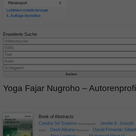
Pferdesport
6
Leitlinien Unfallchirurgie
5. Auflage bestellen
Erweiterte Suche
Yoga Fajar Nugroho – Autorenprofi
Book of Abstracts
Candra Sri Sutama
Jerelle A. Joseph
Herausgeber
Desti Alkano
David Firnando Silala
Autor
Reviewer
Alex Lechner
Muhamad Risqi U.