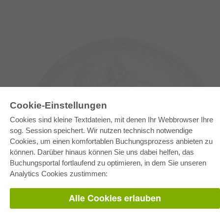
Cookie-Einstellungen
Cookies sind kleine Textdateien, mit denen Ihr Webbrowser Ihre
sog. Session speichert. Wir nutzen technisch notwendige
Cookies, um einen komfortablen Buchungsprozess anbieten zu
E-COLLECTION
können. Darüber hinaus können Sie uns dabei helfen, das
Buchungsportal fortlaufend zu optimieren, in dem Sie unseren
Gesamtpaket
Fachbereichspakete
Analytics Cookies zustimmen:
Pick & Choose
Bereitstellung von E-Books
Häufig gestellte Fragen (FAQ)
Alle Cookies erlauben
WEBSHOP