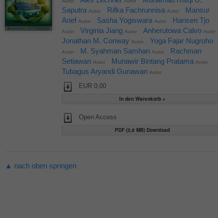
Autor
Autor
Saputra
Rifka Fachrunnisa
Mansur
Autor
Autor
Arief
Sasha Yogiswara
Hansen Tjo
Autor
Autor
Virginia Jiang
Anherutowa Calvo
Autor
Autor
Autor
Jonathan M. Conway
Yoga Fajar Nugroho
Autor
M. Syahman Samhan
Rachman
Autor
Autor
Setiawan
Munawir Bintang Pratama
Autor
Autor
Tubagus Aryandi Gunawan
Autor
EUR 0,00
Open Access
PDF (3,8 MB) Download
▲ nach oben springen