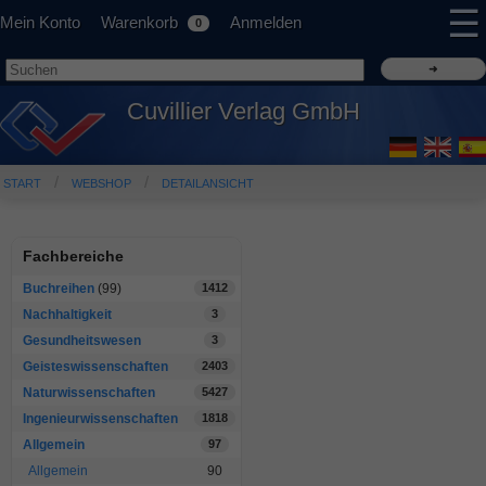
☰
Mein Konto
Warenkorb
Anmelden
0
Cuvillier Verlag GmbH
START
WEBSHOP
DETAILANSICHT
Fachbereiche
Buchreihen
(99)
1412
Nachhaltigkeit
3
Gesundheitswesen
3
Geisteswissenschaften
2403
Naturwissenschaften
5427
Ingenieurwissenschaften
1818
Allgemein
97
Allgemein
90