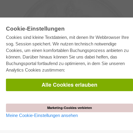
Cookie-Einstellungen
Cookies sind kleine Textdateien, mit denen Ihr Webbrowser Ihre
sog. Session speichert. Wir nutzen technisch notwendige
Cookies, um einen komfortablen Buchungsprozess anbieten zu
können. Darüber hinaus können Sie uns dabei helfen, das
E-COLLECTION
Buchungsportal fortlaufend zu optimieren, in dem Sie unseren
Gesamtpaket
Analytics Cookies zustimmen:
Fachbereichspakete
Pick & Choose
Bereitstellung von E-Books
Alle Cookies erlauben
Häufig gestellte Fragen (FAQ)
WEBSHOP
Alle Autoren
Marketing-Cookies verbieten
Versandkosten
AGB
Meine Cookie-Einstellungen ansehen
AUTOR WERDEN