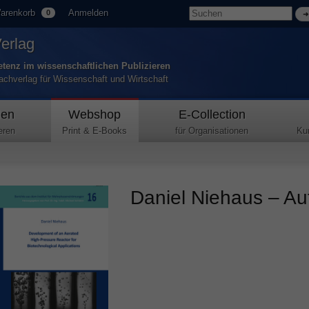
arenkorb
Anmelden
0
Verlag
tenz im wissenschaftlichen Publizieren
Fachverlag für Wissenschaft und Wirtschaft
den
Webshop
E-Collection
eren
Print & E-Books
für Organisationen
Ku
Daniel Niehaus – Aut