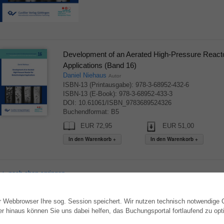
Development of an Aerated High-Pressure Reactor
Applications (Band 16)
Daniel Niehaus
Autor
ISBN-13 (Printausgabe): 978-3-68952-432-6
ISBN-13 (E-Book): 978-3-68952-433-3
DOI: 10.61061/ISBN_9783689524326
Buchendformat: B5
EUR 72,95
EUR 51,00
▲ nach oben springen
hr Webbrowser Ihre sog. Session speichert. Wir nutzen technisch notwendige
WEBSHOP
AUTOR WERDEN
hinaus können Sie uns dabei helfen, das Buchungsportal fortlaufend zu opti
Alle Autoren
Dissertation publizieren