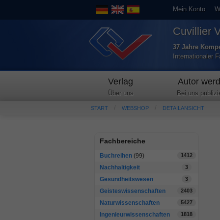
Mein Konto
W
Cuvillier 
37 Jahre Kompe
Internationaler 
Verlag
Autor wer
Über uns
Bei uns publizi
START
WEBSHOP
DETAILANSICHT
Fachbereiche
Buchreihen
(99)
1412
Nachhaltigkeit
3
Gesundheitswesen
3
Geisteswissenschaften
2403
Naturwissenschaften
5427
Ingenieurwissenschaften
1818