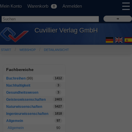
☰
Mein Konto
Warenkorb
Anmelden
0
Cuvillier Verlag GmbH
START
WEBSHOP
DETAILANSICHT
Fachbereiche
Buchreihen
(99)
1412
Nachhaltigkeit
3
Gesundheitswesen
3
Geisteswissenschaften
2403
Naturwissenschaften
5427
Ingenieurwissenschaften
1818
Allgemein
97
Allgemein
90