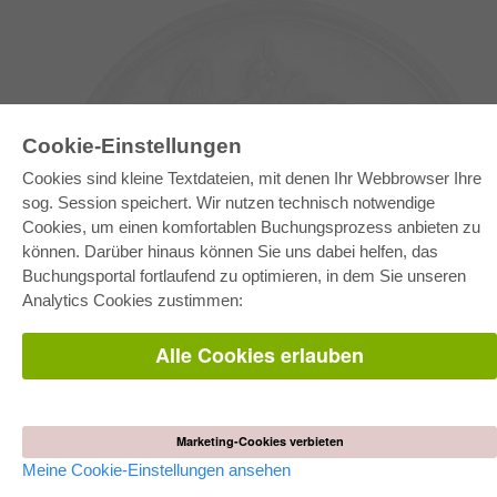
Cookie-Einstellungen
Cookies sind kleine Textdateien, mit denen Ihr Webbrowser Ihre
sog. Session speichert. Wir nutzen technisch notwendige
Cookies, um einen komfortablen Buchungsprozess anbieten zu
können. Darüber hinaus können Sie uns dabei helfen, das
E-COLLECTION
Buchungsportal fortlaufend zu optimieren, in dem Sie unseren
Gesamtpaket
Analytics Cookies zustimmen:
Fachbereichspakete
Pick & Choose
Bereitstellung von E-Books
Alle Cookies erlauben
Häufig gestellte Fragen (FAQ)
WEBSHOP
Alle Autoren
Marketing-Cookies verbieten
Versandkosten
AGB
Meine Cookie-Einstellungen ansehen