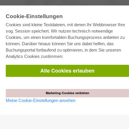
Cookie-Einstellungen
Cookies sind kleine Textdateien, mit denen Ihr Webbrowser Ihre
sog. Session speichert. Wir nutzen technisch notwendige
Cookies, um einen komfortablen Buchungsprozess anbieten zu
können. Darüber hinaus können Sie uns dabei helfen, das
E-COLLECTION
Buchungsportal fortlaufend zu optimieren, in dem Sie unseren
Gesamtpaket
Analytics Cookies zustimmen:
Fachbereichspakete
Pick & Choose
Bereitstellung von E-Books
Alle Cookies erlauben
Häufig gestellte Fragen (FAQ)
WEBSHOP
Alle Autoren
Marketing-Cookies verbieten
Versandkosten
Meine Cookie-Einstellungen ansehen
AGB
AUTOR WERDEN
Dissertation publizieren
Habilitation publizieren