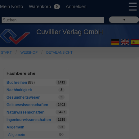
☰
Mein Konto
Warenkorb
Anmelden
0
Cuvillier Verlag GmbH
START
WEBSHOP
DETAILANSICHT
Fachbereiche
Buchreihen
(99)
1412
Nachhaltigkeit
3
Gesundheitswesen
3
Geisteswissenschaften
2403
Naturwissenschaften
5427
Ingenieurwissenschaften
1818
Allgemein
97
Allgemein
90