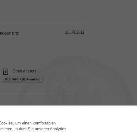
18.03.2011
aviour and
Open Access
PDF (600 KB) Download
 Cookies, um einen komfortablen
VERLAG
mieren, in dem Sie unseren Analytics
Lizenzbedingungen