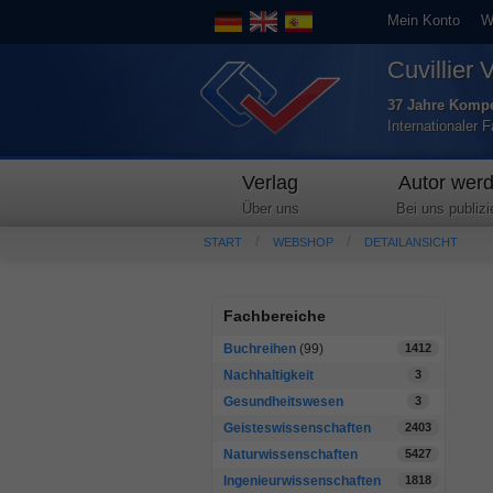
Mein Konto
W
Cuvillier 
37 Jahre Kompe
Internationaler 
Verlag
Autor wer
Über uns
Bei uns publizi
START
WEBSHOP
DETAILANSICHT
Fachbereiche
Buchreihen
(99)
1412
Nachhaltigkeit
3
Gesundheitswesen
3
Geisteswissenschaften
2403
Naturwissenschaften
5427
Ingenieurwissenschaften
1818