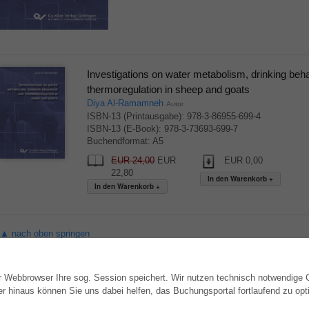
Investigations on water metabolism, drinking beh
thermoregulation in sheep and goats
Diya Al-Ramamneh
Autor
ISBN-13 (Printausgabe): 978-3-86955-699-4
ISBN-13 (E-Book): 978-3-73693-699-7
Buchendformat: A5
EUR 24,00
EUR
EUR 0,00
22,80
▲ nach oben springen
hr Webbrowser Ihre sog. Session speichert. Wir nutzen technisch notwendige
WEBSHOP
AUTOR WERDEN
hinaus können Sie uns dabei helfen, das Buchungsportal fortlaufend zu opti
Alle Autoren
Dissertation publizieren