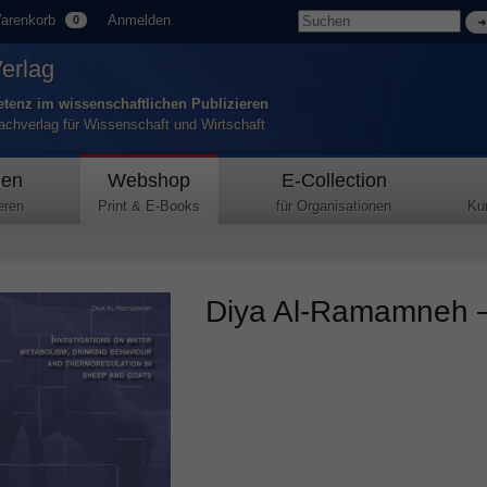
arenkorb
Anmelden
0
Verlag
tenz im wissenschaftlichen Publizieren
Fachverlag für Wissenschaft und Wirtschaft
den
Webshop
E-Collection
eren
Print & E-Books
für Organisationen
Ku
Diya Al-Ramamneh – 