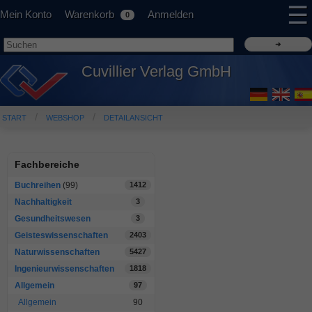
☰
Mein Konto
Warenkorb
Anmelden
0
Cuvillier Verlag GmbH
START
WEBSHOP
DETAILANSICHT
Fachbereiche
Buchreihen
(99)
1412
Nachhaltigkeit
3
Gesundheitswesen
3
Geisteswissenschaften
2403
Naturwissenschaften
5427
Ingenieurwissenschaften
1818
Allgemein
97
Allgemein
90