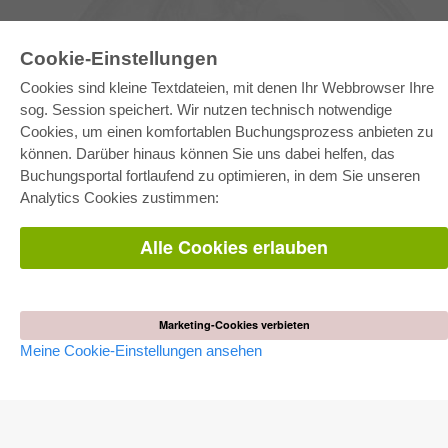
Cookie-Einstellungen
Cookies sind kleine Textdateien, mit denen Ihr Webbrowser Ihre
sog. Session speichert. Wir nutzen technisch notwendige
Cookies, um einen komfortablen Buchungsprozess anbieten zu
können. Darüber hinaus können Sie uns dabei helfen, das
E-COLLECTION
Buchungsportal fortlaufend zu optimieren, in dem Sie unseren
Gesamtpaket
Analytics Cookies zustimmen:
Fachbereichspakete
Pick & Choose
Bereitstellung von E-Books
Alle Cookies erlauben
Häufig gestellte Fragen (FAQ)
WEBSHOP
Alle Autoren
Marketing-Cookies verbieten
Versandkosten
Meine Cookie-Einstellungen ansehen
AGB
AUTOR WERDEN
Dissertation publizieren
Habilitation publizieren