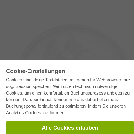
Cookie-Einstellungen
Cookies sind kleine Textdateien, mit denen Ihr Webbrowser Ihre
sog. Session speichert. Wir nutzen technisch notwendige
Cookies, um einen komfortablen Buchungsprozess anbieten zu
E-COLLECTION
können. Darüber hinaus können Sie uns dabei helfen, das
Gesamtpaket
Buchungsportal fortlaufend zu optimieren, in dem Sie unseren
Fachbereichspakete
Pick & Choose
Analytics Cookies zustimmen:
Bereitstellung von E-Books
Häufig gestellte Fragen (FAQ)
Alle Cookies erlauben
WEBSHOP