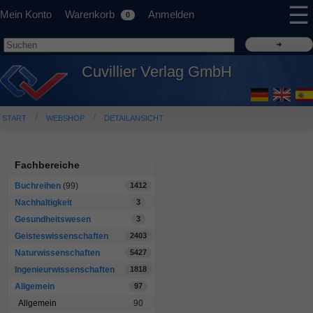
☰
Mein Konto
Warenkorb
Anmelden
0
Cuvillier Verlag GmbH
START
WEBSHOP
DETAILANSICHT
Fachbereiche
Buchreihen
(99)
1412
Nachhaltigkeit
3
Gesundheitswesen
3
Geisteswissenschaften
2403
Naturwissenschaften
5427
Ingenieurwissenschaften
1818
Allgemein
97
Allgemein
90