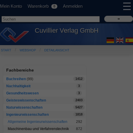
☰
Mein Konto
Warenkorb
Anmelden
0
Cuvillier Verlag GmbH
START
WEBSHOP
DETAILANSICHT
Fachbereiche
Buchreihen
(99)
1412
Nachhaltigkeit
3
Gesundheitswesen
3
Geisteswissenschaften
2403
Naturwissenschaften
5427
Ingenieurwissenschaften
1818
Allgemeine Ingenieurwissenschaften
292
Maschinenbau und Verfahrenstechnik
872