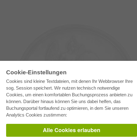
Cookie-Einstellungen
Cookies sind kleine Textdateien, mit denen Ihr Webbrowser Ihre
sog. Session speichert. Wir nutzen technisch notwendige
Cookies, um einen komfortablen Buchungsprozess anbieten zu
E-COLLECTION
können. Darüber hinaus können Sie uns dabei helfen, das
Gesamtpaket
Buchungsportal fortlaufend zu optimieren, in dem Sie unseren
Fachbereichspakete
Pick & Choose
Analytics Cookies zustimmen:
Bereitstellung von E-Books
Häufig gestellte Fragen (FAQ)
Alle Cookies erlauben
WEBSHOP