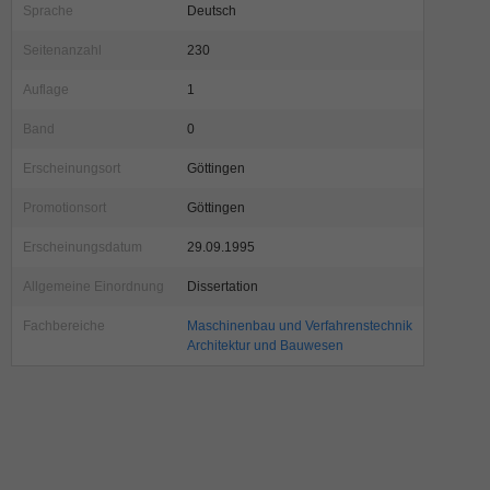
Sprache
Deutsch
Seitenanzahl
230
Auflage
1
Band
0
Erscheinungsort
Göttingen
Promotionsort
Göttingen
Erscheinungsdatum
29.09.1995
Allgemeine Einordnung
Dissertation
Fachbereiche
Maschinenbau und Verfahrenstechnik
Architektur und Bauwesen