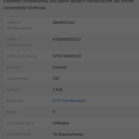
Einheiten fundamental und damit deutlich verlässlicher als vorher
verwendete Methode.
ISBN-13
3869555319
(Printausgabe)
ISBN-13
9783869555317
(Printausgabe)
ISBN-13 (E-Book)
9783736935310
Sprache
Deutsch
Seitenanzahl
156
Auflage
1 Aufl.
Buchreihe
ICTV-Schriftenreihe
Band
9
Erscheinungsort
Göttingen
Promotionsort
TU Braunschweig