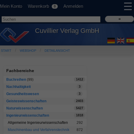
☰
Mein Konto
Warenkorb
Anmelden
0
Cuvillier Verlag GmbH
START
WEBSHOP
DETAILANSICHT
Fachbereiche
Buchreihen
(99)
1412
Nachhaltigkeit
3
Gesundheitswesen
3
Geisteswissenschaften
2403
Naturwissenschaften
5427
Ingenieurwissenschaften
1818
Allgemeine Ingenieurwissenschaften
292
Maschinenbau und Verfahrenstechnik
872