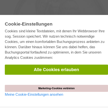
Cookie-Einstellungen
Cookies sind kleine Textdateien, mit denen Ihr Webbrowser Ihre
E-COLLECTION
sog. Session speichert. Wir nutzen technisch notwendige
Gesamtpaket
Cookies, um einen komfortablen Buchungsprozess anbieten zu
Fachbereichspakete
können. Darüber hinaus können Sie uns dabei helfen, das
Pick & Choose
Bereitstellung von E-Books
Buchungsportal fortlaufend zu optimieren, in dem Sie unseren
Häufig gestellte Fragen (FAQ)
Analytics Cookies zustimmen:
WEBSHOP
Alle Cookies erlauben
Alle Autoren
Versandkosten
AGB
Marketing-Cookies verbieten
AUTOR WERDEN
Meine Cookie-Einstellungen ansehen
Dissertation publizieren
Habilitation publizieren
Tagungsband publizieren