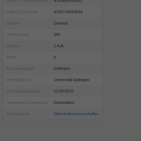
ISBN-13 (Printausgabe)
9783869554631
ISBN-13 (E-Book)
9783736934634
Sprache
Deutsch
Seitenanzahl
360
Auflage
1 Aufl.
Band
0
Erscheinungsort
Göttingen
Promotionsort
Universität Göttingen
Erscheinungsdatum
13.09.2010
Allgemeine Einordnung
Dissertation
Fachbereiche
Wirtschaftswissenschaften