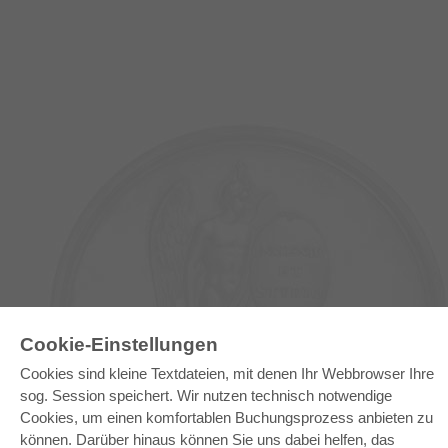
Cookie-Einstellungen
E-COLLECTION
Cookies sind kleine Textdateien, mit denen Ihr Webbrowser Ihre
Gesamtpaket
sog. Session speichert. Wir nutzen technisch notwendige
Fachbereichspakete
Pick & Choose
Cookies, um einen komfortablen Buchungsprozess anbieten zu
Bereitstellung von E-Books
können. Darüber hinaus können Sie uns dabei helfen, das
Häufig gestellte Fragen (FAQ)