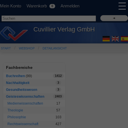
☰
Mein Konto
Warenkorb
Anmelden
0
Cuvillier Verlag GmbH
START
WEBSHOP
DETAILANSICHT
Fachbereiche
Buchreihen
(99)
1412
Nachhaltigkeit
3
Gesundheitswesen
3
Geisteswissenschaften
2403
Medienwissenschaften
17
Theologie
57
Philosophie
103
Rechtswissenschaft
427