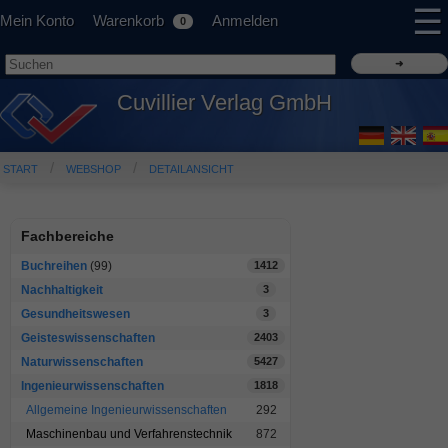
☰
Mein Konto
Warenkorb
Anmelden
0
Cuvillier Verlag GmbH
START
WEBSHOP
DETAILANSICHT
Fachbereiche
Buchreihen
(99)
1412
Nachhaltigkeit
3
Gesundheitswesen
3
Geisteswissenschaften
2403
Naturwissenschaften
5427
Ingenieurwissenschaften
1818
Allgemeine Ingenieurwissenschaften
292
Maschinenbau und Verfahrenstechnik
872