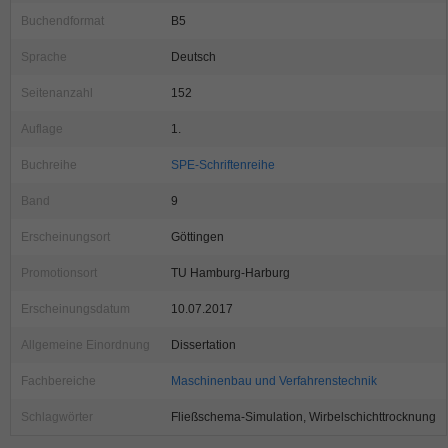
Buchendformat
B5
Sprache
Deutsch
Seitenanzahl
152
Auflage
1.
Buchreihe
SPE-Schriftenreihe
Band
9
Erscheinungsort
Göttingen
Promotionsort
TU Hamburg-Harburg
Erscheinungsdatum
10.07.2017
Allgemeine Einordnung
Dissertation
Fachbereiche
Maschinenbau und Verfahrenstechnik
Schlagwörter
Fließschema-Simulation, Wirbelschichttrocknung