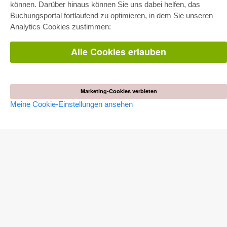
Fachbereichspakete
können. Darüber hinaus können Sie uns dabei helfen, das
Pick & Choose
Buchungsportal fortlaufend zu optimieren, in dem Sie unseren
Bereitstellung von E-Books
Häufig gestellte Fragen (FAQ)
Analytics Cookies zustimmen:
Alle Cookies erlauben
WEBSHOP
Alle Autoren
Versandkosten
AGB
Marketing-Cookies verbieten
AUTOR WERDEN
Meine Cookie-Einstellungen ansehen
Dissertation publizieren
Habilitation publizieren
Tagungsband publizieren
Forschungsbericht publizieren
Kongressband publizieren
VERLAG
Lizenzbedingungen
Widerrufsbelehrung
Impressum
Cookie-Einstellungen
Datenschutzerklärung