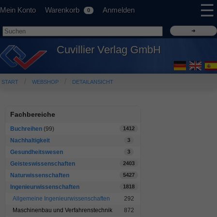
☰
Mein Konto
Warenkorb
Anmelden
0
Cuvillier Verlag GmbH
START
WEBSHOP
DETAILANSICHT
Fachbereiche
Buchreihen
(99)
1412
Nachhaltigkeit
3
Gesundheitswesen
3
Geisteswissenschaften
2403
Naturwissenschaften
5427
Ingenieurwissenschaften
1818
Allgemeine Ingenieurwissenschaften
292
Maschinenbau und Verfahrenstechnik
872