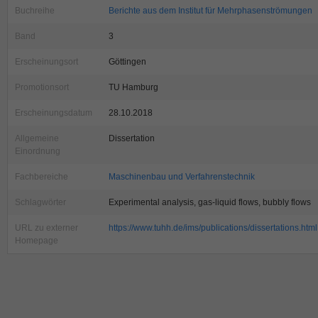
Buchreihe
Berichte aus dem Institut für Mehrphasenströmungen
Band
3
Erscheinungsort
Göttingen
Promotionsort
TU Hamburg
Erscheinungsdatum
28.10.2018
Allgemeine
Dissertation
Einordnung
Fachbereiche
Maschinenbau und Verfahrenstechnik
Schlagwörter
Experimental analysis, gas-liquid flows, bubbly flows
URL zu externer
https://www.tuhh.de/ims/publications/dissertations.html
Homepage