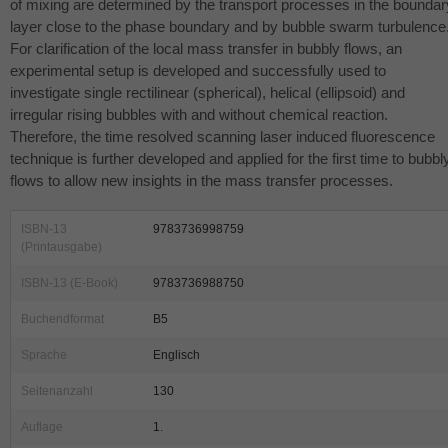
of mixing are determined by the transport processes in the boundar
layer close to the phase boundary and by bubble swarm turbulence
For clarification of the local mass transfer in bubbly flows, an
experimental setup is developed and successfully used to
investigate single rectilinear (spherical), helical (ellipsoid) and
irregular rising bubbles with and without chemical reaction.
Therefore, the time resolved scanning laser induced fluorescence
technique is further developed and applied for the first time to bubbl
flows to allow new insights in the mass transfer processes.
ISBN-13
9783736998759
(Printausgabe)
ISBN-13 (E-Book)
9783736988750
Buchendformat
B5
Sprache
Englisch
Seitenanzahl
130
Auflage
1.