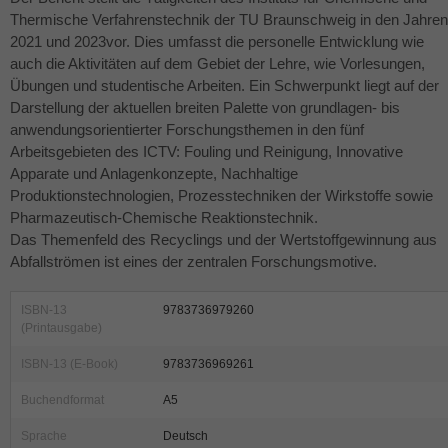
Thermische Verfahrenstechnik der TU Braunschweig in den Jahren
2021 und 2023vor. Dies umfasst die personelle Entwicklung wie
auch die Aktivitäten auf dem Gebiet der Lehre, wie Vorlesungen,
Übungen und studentische Arbeiten. Ein Schwerpunkt liegt auf der
Darstellung der aktuellen breiten Palette von grundlagen- bis
anwendungsorientierter Forschungsthemen in den fünf
Arbeitsgebieten des
ICTV
: Fouling und Reinigung, Innovative
Apparate und Anlagenkonzepte, Nachhaltige
Produktionstechnologien, Prozesstechniken der Wirkstoffe sowie
Pharmazeutisch-Chemische Reaktionstechnik.
Das Themenfeld des Recyclings und der Wertstoffgewinnung aus
Abfallströmen ist eines der zentralen Forschungsmotive.
ISBN-13
9783736979260
(Printausgabe)
ISBN-13 (E-Book)
9783736969261
Buchendformat
A5
Sprache
Deutsch