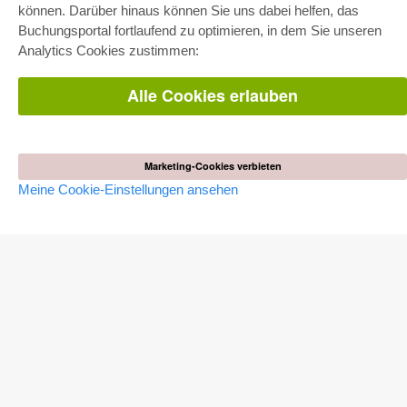
Fachbereichspakete
können. Darüber hinaus können Sie uns dabei helfen, das
Pick & Choose
Buchungsportal fortlaufend zu optimieren, in dem Sie unseren
Bereitstellung von E-Books
Häufig gestellte Fragen (FAQ)
Analytics Cookies zustimmen:
Alle Cookies erlauben
WEBSHOP
Alle Autoren
Versandkosten
AGB
Marketing-Cookies verbieten
AUTOR WERDEN
Meine Cookie-Einstellungen ansehen
Dissertation publizieren
Habilitation publizieren
Tagungsband publizieren
Forschungsbericht publizieren
Kongressband publizieren
VERLAG
Lizenzbedingungen
Widerrufsbelehrung
Impressum
Cookie-Einstellungen
Datenschutzerklärung