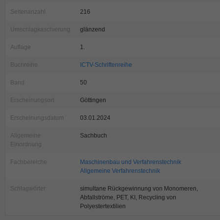
Seitenanzahl
216
Umschlagkaschierung
glänzend
Auflage
1.
Buchreihe
ICTV-Schriftenreihe
Band
50
Erscheinungsort
Göttingen
Erscheinungsdatum
03.01.2024
Allgemeine
Sachbuch
Einordnung
Fachbereiche
Maschinenbau und Verfahrenstechnik
Allgemeine Verfahrenstechnik
Schlagwörter
simultane Rückgewinnung von Monomeren,
Abfallströme, PET, KI, Recycling von
Polyestertextilien