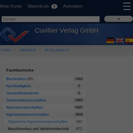
☰
Mein Konto
Warenkorb
Anmelden
0
Cuvillier Verlag GmbH
START
WEBSHOP
DETAILANSICHT
Fachbereiche
Buchreihen
(99)
1412
Nachhaltigkeit
3
Gesundheitswesen
3
Geisteswissenschaften
2403
Naturwissenschaften
5427
Ingenieurwissenschaften
1818
Allgemeine Ingenieurwissenschaften
292
Maschinenbau und Verfahrenstechnik
872