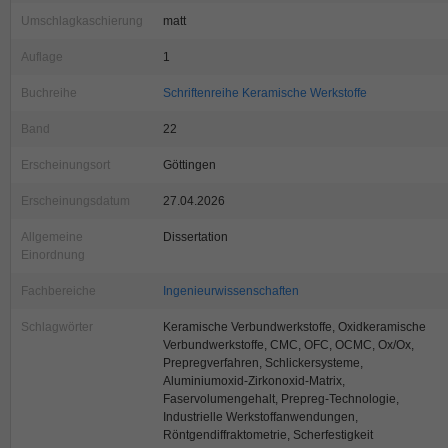
Umschlagkaschierung
matt
Auflage
1
Buchreihe
Schriftenreihe Keramische Werkstoffe
Band
22
Erscheinungsort
Göttingen
Erscheinungsdatum
27.04.2026
Allgemeine
Dissertation
Einordnung
Fachbereiche
Ingenieurwissenschaften
Schlagwörter
Keramische Verbundwerkstoffe, Oxidkeramische
Verbundwerkstoffe, CMC, OFC, OCMC, Ox/Ox,
Prepregverfahren, Schlickersysteme,
Aluminiumoxid-Zirkonoxid-Matrix,
Faservolumengehalt, Prepreg-Technologie,
Industrielle Werkstoffanwendungen,
Röntgendiffraktometrie, Scherfestigkeit