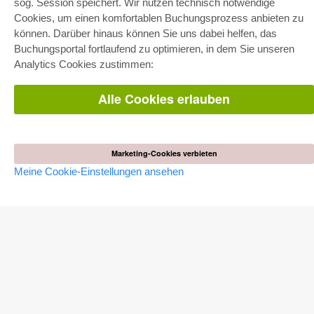
sog. Session speichert. Wir nutzen technisch notwendige
Gesamtpaket
Fachbereichspakete
Cookies, um einen komfortablen Buchungsprozess anbieten zu
Pick & Choose
können. Darüber hinaus können Sie uns dabei helfen, das
Bereitstellung von E-Books
Buchungsportal fortlaufend zu optimieren, in dem Sie unseren
Häufig gestellte Fragen (FAQ)
Analytics Cookies zustimmen:
WEBSHOP
Alle Cookies erlauben
Alle Autoren
Versandkosten
AGB
Marketing-Cookies verbieten
AUTOR WERDEN
Meine Cookie-Einstellungen ansehen
Dissertation publizieren
Habilitation publizieren
Tagungsband publizieren
Forschungsbericht publizieren
Kongressband publizieren
VERLAG
Lizenzbedingungen
Widerrufsbelehrung
Impressum
Cookie-Einstellungen
Datenschutzerklärung