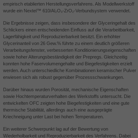
empirisch etablierten Herstellungsverfahrens. Als Modellwerkstoff
wurde ein Nextel™ 610/Al₂O₃-ZrO₂-Verbundsystem verwendet.
Die Ergebnisse zeigen, dass insbesondere der Glyceringehalt des
Schlickers einen entscheidenden Einfluss auf die Verarbeitbarkeit,
Lagerfähigkeit und Reproduzierbarkeit besitzt. Ein erhöhter
Glycerinanteil von 26 Gew.% führte zu einem deutlich größeren
Verarbeitungsfenster, verbesserten Konditionierungseigenschaften
sowie hoher Alterungsbeständigkeit der Prepregs. Gleichzeitig
konnten hohe Faservolumengehalte und Biegefestigkeiten erzielt
werden. Auch unterschiedliche Kombinationen keramischer Pulver
erwiesen sich als robust gegenüber Prozessschwankungen.
Darüber hinaus wurden Porosität, mechanische Eigenschaften
sowie Hochtemperaturverhalten des Werkstoffs untersucht. Die
entwickelten
OFC
zeigten hohe Biegefestigkeiten und eine gute
thermische Stabilität, allerdings auch eine ausgeprägte
Kriechneigung unter Last bei hohen Temperaturen.
Ein weiterer Schwerpunkt lag auf der Bewertung von
Wiederholbarkeit und Reproduzierbarkeit des Verfahrens. Dabei