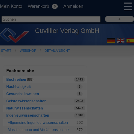
☰
Mein Konto
Warenkorb
Anmelden
0
Cuvillier Verlag GmbH
START
WEBSHOP
DETAILANSICHT
Fachbereiche
Buchreihen
(99)
1412
Nachhaltigkeit
3
Gesundheitswesen
3
Geisteswissenschaften
2403
Naturwissenschaften
5427
Ingenieurwissenschaften
1818
Allgemeine Ingenieurwissenschaften
292
Maschinenbau und Verfahrenstechnik
872