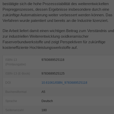
bestätigte sich die hohe Prozessstabilität des weiterentwickelten
Prepregprozesses, dessen Ergebnisse insbesondere durch eine
zukünftige Automatisierung weiter verbessert werden können. Das
Verfahren wurde patentiert und bereits an die Industrie lizenziert.
Die Arbeit liefert damit einen wichtigen Beitrag zum Verständnis und
zur industriellen Weiterentwicklung oxidkeramischer
Faserverbundwerkstoffe und zeigt Perspektiven für zukünftige
kosteneffiziente Hochleistungswerkstoffe auf.
ISBN-13
9783689525118
(Printausgabe)
ISBN-13 (E-Book)
9783689525125
DOI
10.61061/ISBN_9783689525118
Buchendformat
A5
Sprache
Deutsch
Seitenanzahl
180