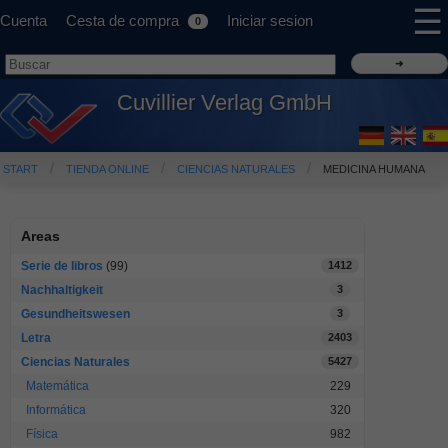
☰
Cuenta
Cesta de compra
Iniciar sesion
0
Cuvillier Verlag GmbH
START
TIENDA ONLINE
CIENCIAS NATURALES
MEDICINA HUMANA
Areas
Serie de libros
(99)
1412
Nachhaltigkeit
3
Gesundheitswesen
3
Letra
2403
Ciencias Naturales
5427
Matemática
229
Informática
320
Física
982