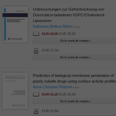
Untersuchungen zur Gefriertrocknung von
Doxorubicin-beladenen HSPC/Cholesterol-
Liposomen
Katharina Bettina Böhm
Autor
EUR 30,05
EUR 28,55
EUR 21,04
Prediction of biological membrane penetration of
poorly soluble drugs using surface activity profilin
Anna Christine Petereit
Autor
EUR 31,20
EUR 29,64
EUR 21,84