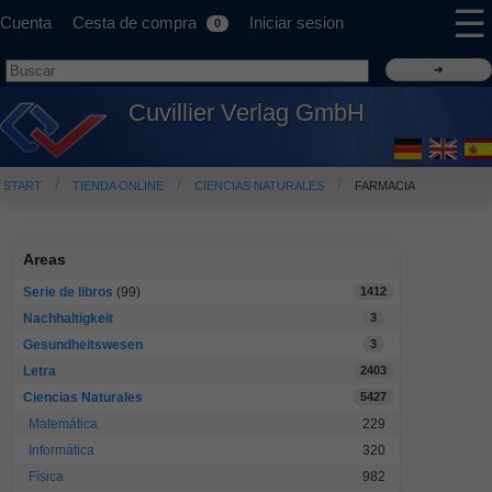
☰
Cuenta
Cesta de compra
Iniciar sesion
0
Cuvillier Verlag GmbH
START
TIENDA ONLINE
CIENCIAS NATURALES
FARMACIA
Areas
Serie de libros
(99)
1412
Nachhaltigkeit
3
Gesundheitswesen
3
Letra
2403
Ciencias Naturales
5427
Matemática
229
Informática
320
Física
982