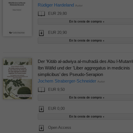
Rüdiger Hardeland
Autor
EUR 29,80
EUR 20,90
Der ’Kitāb al-adwiya al-mufrada҆ des Abu l-Mutarrif
Ibn Wāfid und der ’Liber aggregatus in medicinis
simplicibus’ des Pseudo-Serapion
Jochem Straberger-Schneider
Autor
EUR 9,50
EUR 0,00
Open Access