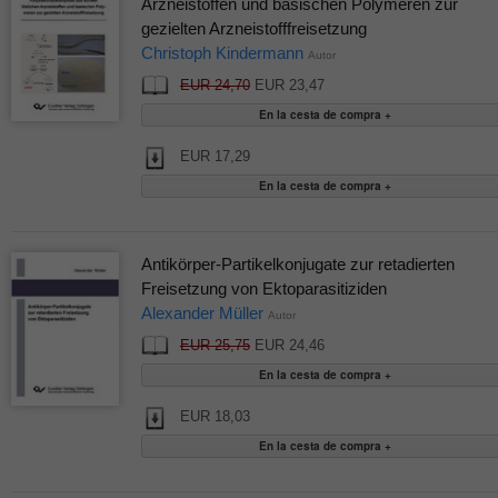
Arzneistoffen und basischen Polymeren zur
gezielten Arzneistofffreisetzung
Christoph Kindermann
Autor
EUR 24,70
EUR 23,47
EUR 17,29
Antikörper-Partikelkonjugate zur retadierten
Freisetzung von Ektoparasitiziden
Alexander Müller
Autor
EUR 25,75
EUR 24,46
EUR 18,03