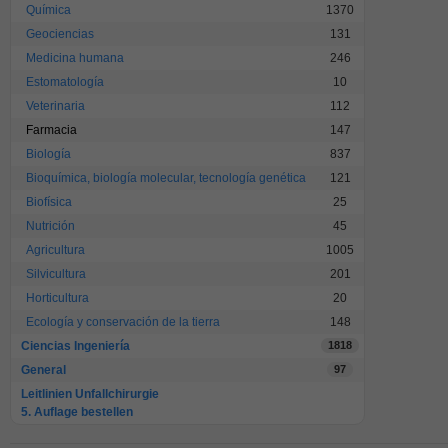
Química
1370
Geociencias
131
Medicina humana
246
Estomatología
10
Veterinaria
112
Farmacia
147
Biología
837
Bioquímica, biología molecular, tecnología genética
121
Biofísica
25
Nutrición
45
Agricultura
1005
Silvicultura
201
Horticultura
20
Ecología y conservación de la tierra
148
Ciencias Ingeniería
1818
General
97
Leitlinien Unfallchirurgie
5. Auflage bestellen