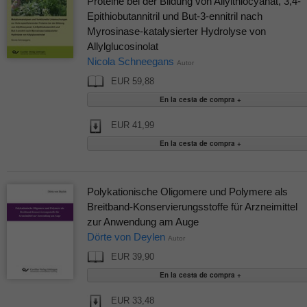
Proteine bei der Bildung von Allylthiocyanat, 3,4-
Epithiobutannitril und But-3-ennitril nach
Myrosinase-katalysierter Hydrolyse von
Allylglucosinolat
Nicola Schneegans
Autor
EUR 59,88
EUR 41,99
Polykationische Oligomere und Polymere als
Breitband-Konservierungsstoffe für Arzneimittel
zur Anwendung am Auge
Dörte von Deylen
Autor
EUR 39,90
EUR 33,48