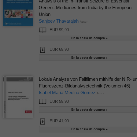
Analysis of the In-Transit Seizure of Essential
Generic Medicines from India by the European
Union
Sanjeev Thavarajah
Autor
EUR 99,90
EUR 69,90
Lokale Analyse von Fallfilmen mithilfe der NIR- u
Fluoreszenz-Bildanalysetechnik (Volumen 46)
Isabel Maria Medina Gomez
Autor
EUR 59,90
EUR 41,90