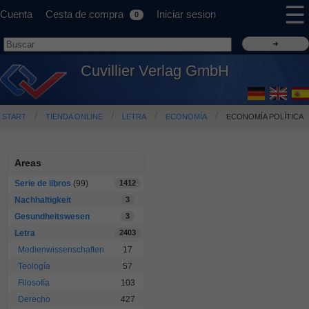
☰
Cuenta
Cesta de compra
Iniciar sesion
0
Cuvillier Verlag GmbH
START
TIENDA ONLINE
LETRA
ECONOMÍA
ECONOMÍA POLÍTICA
Areas
Serie de libros
(99)
1412
Nachhaltigkeit
3
Gesundheitswesen
3
Letra
2403
Medienwissenschaften
17
Teología
57
Filosofía
103
Derecho
427