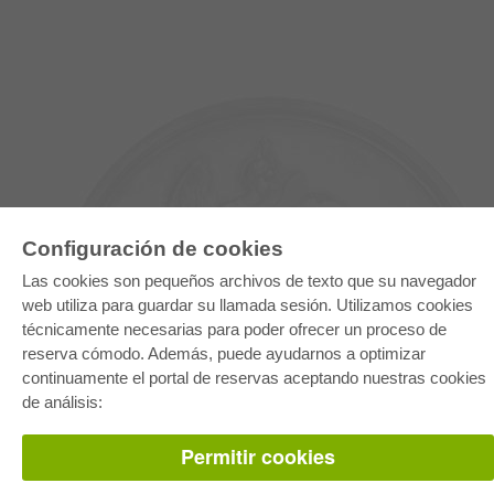
Configuración de cookies
Las cookies son pequeños archivos de texto que su navegador
web utiliza para guardar su llamada sesión. Utilizamos cookies
técnicamente necesarias para poder ofrecer un proceso de
E-COLLECTION
reserva cómodo. Además, puede ayudarnos a optimizar
continuamente el portal de reservas aceptando nuestras cookies
Paquete entero
Paquete de especialidades
de análisis:
Pick & Choose
Facilitación de E-Books
Preguntas mas frequentes(FAQ)
Permitir cookies