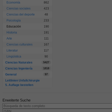
Economía
862
Ciencias sociales
423
Ciencias del deporte
48
Psicología
233
Educación
190
Historia
191
Arte
111
Ciencias culturales
167
Literatur
117
Lingüística
90
Ciencias Naturales
5427
Ciencias Ingeniería
1818
General
97
Leitlinien Unfallchirurgie
5. Auflage bestellen
Erweiterte Suche