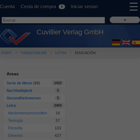
☰
Cuenta
Cesta de compra
Iniciar sesion
0
Cuvillier Verlag GmbH
START
TIENDA ONLINE
LETRA
EDUCACIÓN
Areas
Serie de libros
(99)
1412
Nachhaltigkeit
3
Gesundheitswesen
3
Letra
2403
Medienwissenschaften
16
Teología
57
Filosofía
103
Derecho
427