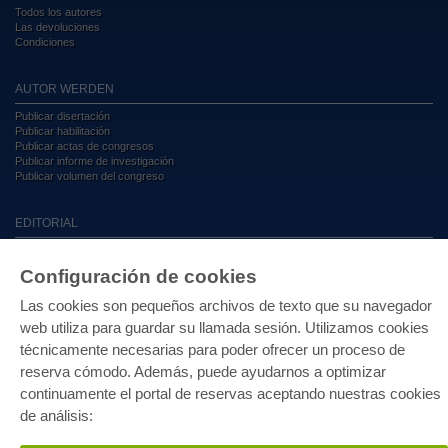
Todos los autores
Las devoluciones
Condiciones
AUTOR WERDEN
Publicar disertación
Publicar habilitación
Publicar actas de congresos
Publicar informe de investigación
Publicar volumen del congreso
EDITORIAL
Terminos de licencia
Politica de cancelacion
Configuración de cookies
Impreso
Configuración de cookies
Las cookies son pequeños archivos de texto que su navegador
Política de privacidad
web utiliza para guardar su llamada sesión. Utilizamos cookies
técnicamente necesarias para poder ofrecer un proceso de
Todos los precios en euro (EUR) incluido NIF. © 2026 Cuvillier
reserva cómodo. Además, puede ayudarnos a optimizar
Verlag GmbH
continuamente el portal de reservas aceptando nuestras cookies
de análisis: