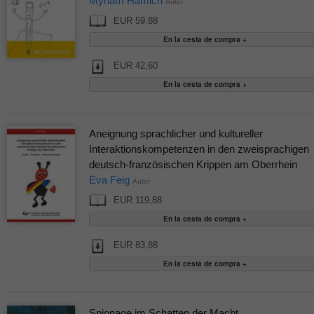
Myriam Hamich
Autor
EUR 59,88
EUR 42,60
Aneignung sprachlicher und kultureller
Interaktionskompetenzen in den zweisprachigen
deutsch-französischen Krippen am Oberrhein
Éva Feig
Autor
EUR 119,88
EUR 83,88
Spionage im Schatten der Macht