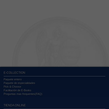
E-COLLECTION
Paquete entero
Paquete de especialidades
Pick & Choose
Facilitación de E-Books
Preguntas mas frequentes(FAQ)
TIENDA ONLINE