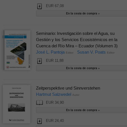
EUR 67,08
Seminario: Investigación sobre el Agua, su
Gestión y los Servicios Ecosistémicos en la
Cuenca del Río Mira – Ecuador (Volumen 3)
José L. Pantoja
Susan V. Poats
Editor
Editor
EUR 11,88
Zeitperspektive und Sinnverstehen
Hartmut Salzwedel
Autor
EUR 34,90
EUR 24,40