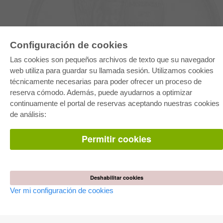
Configuración de cookies
E-COLLECTION
Las cookies son pequeños archivos de texto que su navegador
web utiliza para guardar su llamada sesión. Utilizamos cookies
Paquete entero
Paquete de especialidades
técnicamente necesarias para poder ofrecer un proceso de
Pick & Choose
reserva cómodo. Además, puede ayudarnos a optimizar
Facilitación de E-Books
Preguntas mas frequentes(FAQ)
continuamente el portal de reservas aceptando nuestras cookies
de análisis:
TIENDA ONLINE
Permitir cookies
Todos los autores
Las devoluciones
Condiciones
AUTOR WERDEN
Deshabilitar cookies
Publicar disertación
Ver mi configuración de cookies
Publicar habilitación
Publicar actas de congresos
Publicar informe de investigación
Publicar volumen del congreso