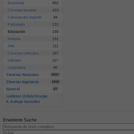
Economía
862
Ciencias sociales
423
Ciencias del deporte
48
Psicología
233
Educación
190
Historia
191
Arte
111
Ciencias culturales
167
Literatur
117
Lingüística
90
Ciencias Naturales
5427
Ciencias Ingeniería
1818
General
97
Leitlinien Unfallchirurgie
5. Auflage bestellen
Erweiterte Suche