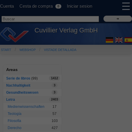
☰
Cuenta
Cesta de compra
Iniciar sesion
0
Cuvillier Verlag GmbH
START
WEBSHOP
VISTADE DETALLADA
Areas
Serie de libros
(99)
1412
Nachhaltigkeit
3
Gesundheitswesen
3
Letra
2403
Medienwissenschaften
17
Teología
57
Filosofía
103
Derecho
427