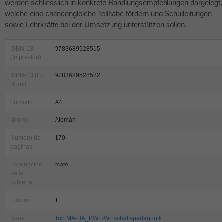
werden schliesslich in konkrete Handlungsempfehlungen dargelegt,
welche eine chancengleiche Teilhabe fördern und Schulleitungen
sowie Lehrkräfte bei der Umsetzung unterstützen sollen.
ISBN-13
9783689528515
(Impresion)
ISBN-13 (E-
9783689528522
Book)
Formato
A4
Idioma
Alemán
Numero de
170
paginas
Laminacion
mate
de la
cubierta
Edicion
1.
Serie
Top MA-BA_BWL-Wirtschaftspädagogik