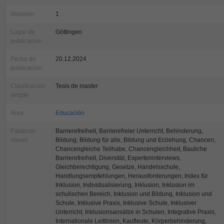
Volumen
1
Lugar de
Göttingen
publicacion
Fecha de
20.12.2024
publicacion
Clasificacion
Tesis de master
simple
Area
Educación
Palabras
Barrierefreiheit, Barrierefreier Unterricht, Behinderung,
claves
Bildung, Bildung für alle, Bildung und Erziehung, Chancen,
Chancengleiche Teilhabe, Chancengleichheit, Bauliche
Barrierefreiheit, Diversität, Experteninterviews,
Gleichberechtigung, Gesetze, Handelsschule,
Handlungsempfehlungen, Herausforderungen, Index für
Inklusion, Individualisierung, Inklusion, Inklusion im
schulischen Bereich, Inklusion und Bildung, Inklusion und
Schule, Inklusive Praxis, Inklusive Schule, Inklusiver
Unterricht, Inklusionsansätze in Schulen, Integrative Praxis,
Internationale Leitlinien, Kaufleute, Körperbehinderung,