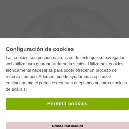
Configuración de cookies
Las cookies son pequeños archivos de texto que su navegador
web utiliza para guardar su llamada sesión. Utilizamos cookies
técnicamente necesarias para poder ofrecer un proceso de
E-COLLECTION
reserva cómodo. Además, puede ayudarnos a optimizar
Paquete entero
continuamente el portal de reservas aceptando nuestras cookies
Paquete de especialidades
Pick & Choose
de análisis:
Facilitación de E-Books
Preguntas mas frequentes(FAQ)
Permitir cookies
TIENDA ONLINE
Todos los autores
Las devoluciones
Deshabilitar cookies
Condiciones