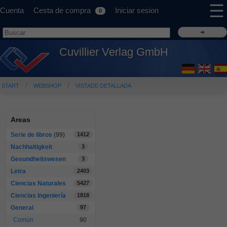
☰
Cuenta
Cesta de compra
Iniciar sesion
0
Cuvillier Verlag GmbH
START
WEBSHOP
VISTADE DETALLADA
Areas
Serie de libros
(99)
1412
Nachhaltigkeit
3
Gesundheitswesen
3
Letra
2403
Ciencias Naturales
5427
Ciencias Ingeniería
1818
General
97
Común
90