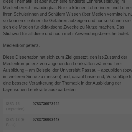
diese Thematik ist aber auch eine fundierte Lehrerausbildung im
Medienbereich unabdingbar. Nur so können Lehrerinnen und Lehrer
ihren Schülerinnen und Schülern Wissen über Medien vermitteln, n
so können sie ihnen die Gefahren aufzeigen und nur so können sie
sich die Medien für didaktische Zwecke zu Nutze machen. Das
Stichwort für all diese und noch mehr Anwendungsbereiche lautet:
Medienkompetenz.
Diese Dissertation hat sich zum Ziel gesetzt, den Ist-Zustand der
Medienkompetenz von angehenden Lehrkräften während ihrer
Ausbildung – am Beispiel der Universität Passau – abzubilden (bzw
im weiteren Sinne zu messen) und, darauf basierend, Vorschläge f
eine bessere Verankerung der Thematik in der Ausbildung der
bayerischen Lehrkräfte auszuarbeiten.
ISBN-13
9783736973442
(Impresion)
ISBN-13 (E-
9783736963443
Book)