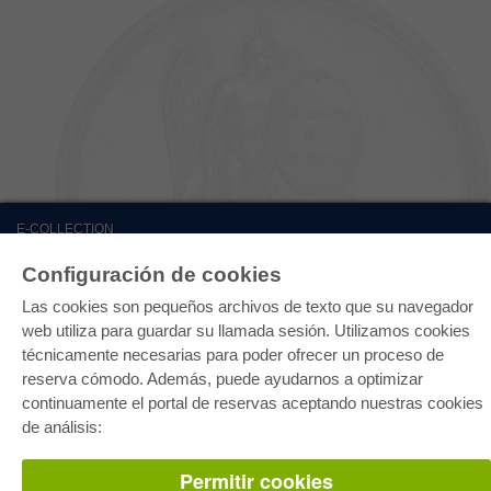
E-COLLECTION
Paquete entero
Configuración de cookies
Paquete de especialidades
Pick & Choose
Las cookies son pequeños archivos de texto que su navegador
Facilitación de E-Books
Preguntas mas frequentes(FAQ)
web utiliza para guardar su llamada sesión. Utilizamos cookies
técnicamente necesarias para poder ofrecer un proceso de
TIENDA ONLINE
reserva cómodo. Además, puede ayudarnos a optimizar
continuamente el portal de reservas aceptando nuestras cookies
Todos los autores
Las devoluciones
de análisis:
Condiciones
Permitir cookies
AUTOR WERDEN