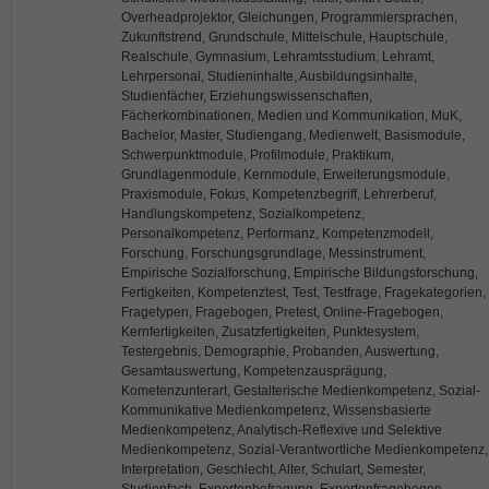
Overheadprojektor, Gleichungen, Programmiersprachen,
Zukunftstrend, Grundschule, Mittelschule, Hauptschule,
Realschule, Gymnasium, Lehramtsstudium, Lehramt,
Lehrpersonal, Studieninhalte, Ausbildungsinhalte,
Studienfächer, Erziehungswissenschaften,
Fächerkombinationen, Medien und Kommunikation, MuK,
Bachelor, Master, Studiengang, Medienwelt, Basismodule,
Schwerpunktmodule, Profilmodule, Praktikum,
Grundlagenmodule, Kernmodule, Erweiterungsmodule,
Praxismodule, Fokus, Kompetenzbegriff, Lehrerberuf,
Handlungskompetenz, Sozialkompetenz,
Personalkompetenz, Performanz, Kompetenzmodell,
Forschung, Forschungsgrundlage, Messinstrument,
Empirische Sozialforschung, Empirische Bildungsforschung,
Fertigkeiten, Kompetenztest, Test, Testfrage, Fragekategorien,
Fragetypen, Fragebogen, Pretest, Online-Fragebogen,
Kernfertigkeiten, Zusatzfertigkeiten, Punktesystem,
Testergebnis, Demographie, Probanden, Auswertung,
Gesamtauswertung, Kompetenzausprägung,
Kometenzunterart, Gestalterische Medienkompetenz, Sozial-
Kommunikative Medienkompetenz, Wissensbasierte
Medienkompetenz, Analytisch-Reflexive und Selektive
Medienkompetenz, Sozial-Verantwortliche Medienkompetenz,
Interpretation, Geschlecht, Alter, Schulart, Semester,