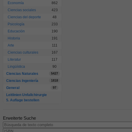
Economía
862
Ciencias sociales
423
Ciencias del deporte
48
Psicología
233
Educación
190
Historia
191
Arte
111
Ciencias culturales
167
Literatur
117
Lingüística
90
Ciencias Naturales
5427
Ciencias Ingeniería
1818
General
97
Leitlinien Unfallchirurgie
5. Auflage bestellen
Erweiterte Suche