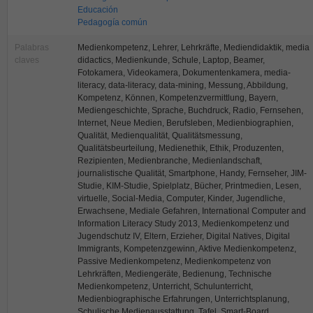
Educación
Pedagogía común
Palabras
Medienkompetenz, Lehrer, Lehrkräfte, Mediendidaktik, media
claves
didactics, Medienkunde, Schule, Laptop, Beamer,
Fotokamera, Videokamera, Dokumentenkamera, media-
literacy, data-literacy, data-mining, Messung, Abbildung,
Kompetenz, Können, Kompetenzvermittlung, Bayern,
Mediengeschichte, Sprache, Buchdruck, Radio, Fernsehen,
Internet, Neue Medien, Berufsleben, Medienbiographien,
Qualität, Medienqualität, Qualitätsmessung,
Qualitätsbeurteilung, Medienethik, Ethik, Produzenten,
Rezipienten, Medienbranche, Medienlandschaft,
journalistische Qualität, Smartphone, Handy, Fernseher, JIM-
Studie, KIM-Studie, Spielplatz, Bücher, Printmedien, Lesen,
virtuelle, Social-Media, Computer, Kinder, Jugendliche,
Erwachsene, Mediale Gefahren, International Computer and
Information Literacy Study 2013, Medienkompetenz und
Jugendschutz IV, Eltern, Erzieher, Digital Natives, Digital
Immigrants, Kompetenzgewinn, Aktive Medienkompetenz,
Passive Medienkompetenz, Medienkompetenz von
Lehrkräften, Mediengeräte, Bedienung, Technische
Medienkompetenz, Unterricht, Schulunterricht,
Medienbiographische Erfahrungen, Unterrichtsplanung,
Schulische Medienausstattung, Tafel, Smart-Board,