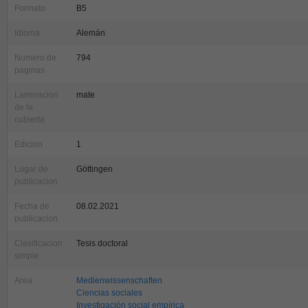
Formato
B5
Idioma
Alemán
Numero de
794
paginas
Laminacion
mate
de la
cubierta
Edicion
1
Lugar de
Göttingen
publicacion
Fecha de
08.02.2021
publicacion
Clasificacion
Tesis doctoral
simple
Area
Medienwissenschaften
Ciencias sociales
Investigación social empírica