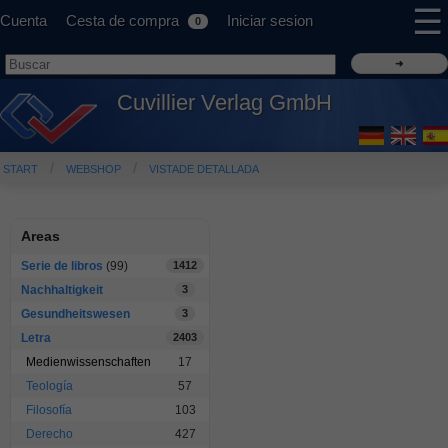
☰
Cuenta
Cesta de compra
Iniciar sesion
0
Cuvillier Verlag GmbH
START
WEBSHOP
VISTADE DETALLADA
Areas
Serie de libros
(99)
1412
Nachhaltigkeit
3
Gesundheitswesen
3
Letra
2403
Medienwissenschaften
17
Teología
57
Filosofía
103
Derecho
427