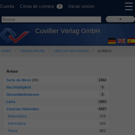
☰
Cuenta
Cesta de compra
Iniciar sesion
0
Cuvillier Verlag GmbH
START
TIENDA ONLINE
CIENCIAS NATURALES
QUÍMICA
Areas
Serie de libros
(99)
1412
Nachhaltigkeit
3
Gesundheitswesen
3
Letra
2403
Ciencias Naturales
5427
Matemática
229
Informática
320
Física
982