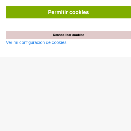
Pick & Choose
Facilitación de E-Books
Preguntas mas frequentes(FAQ)
Permitir cookies
TIENDA ONLINE
Todos los autores
Deshabilitar cookies
Las devoluciones
Condiciones
Ver mi configuración de cookies
AUTOR WERDEN
Publicar disertación
Publicar habilitación
Publicar actas de congresos
Publicar informe de investigación
Publicar volumen del congreso
EDITORIAL
Terminos de licencia
Politica de cancelacion
Impreso
Configuración de cookies
Política de privacidad