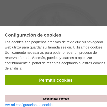
Configuración de cookies
Las cookies son pequeños archivos de texto que su navegador
web utiliza para guardar su llamada sesión. Utilizamos cookies
técnicamente necesarias para poder ofrecer un proceso de
reserva cómodo. Además, puede ayudarnos a optimizar
E-COLLECTION
continuamente el portal de reservas aceptando nuestras cookies
Paquete entero
de análisis:
Paquete de especialidades
Pick & Choose
Facilitación de E-Books
Permitir cookies
Preguntas mas frequentes(FAQ)
TIENDA ONLINE
Todos los autores
Deshabilitar cookies
Las devoluciones
Condiciones
Ver mi configuración de cookies