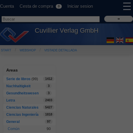
☰
Cuenta
Cesta de compra
Iniciar sesion
0
Cuvillier Verlag GmbH
START
WEBSHOP
VISTADE DETALLADA
Areas
Serie de libros
(99)
1412
Nachhaltigkeit
3
Gesundheitswesen
3
Letra
2403
Ciencias Naturales
5427
Ciencias Ingeniería
1818
General
97
Común
90