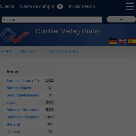
☰
Cuenta
Cesta de compra
Iniciar sesion
0
Cuvillier Verlag GmbH
START
WEBSHOP
VISTADE DETALLADA
Areas
Serie de libros
(99)
1412
Nachhaltigkeit
3
Gesundheitswesen
3
Letra
2403
Ciencias Naturales
5427
Ciencias Ingeniería
1818
General
97
Común
90