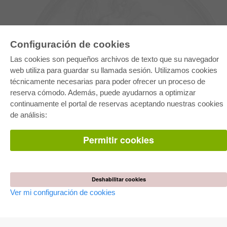
Configuración de cookies
Las cookies son pequeños archivos de texto que su navegador
web utiliza para guardar su llamada sesión. Utilizamos cookies
técnicamente necesarias para poder ofrecer un proceso de
E-COLLECTION
reserva cómodo. Además, puede ayudarnos a optimizar
Paquete entero
continuamente el portal de reservas aceptando nuestras cookies
Paquete de especialidades
de análisis:
Pick & Choose
Facilitación de E-Books
Preguntas mas frequentes(FAQ)
Permitir cookies
TIENDA ONLINE
Todos los autores
Las devoluciones
Deshabilitar cookies
Condiciones
Ver mi configuración de cookies
AUTOR WERDEN
Publicar disertación