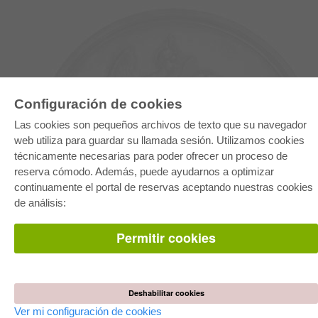
Configuración de cookies
Las cookies son pequeños archivos de texto que su navegador
web utiliza para guardar su llamada sesión. Utilizamos cookies
técnicamente necesarias para poder ofrecer un proceso de
reserva cómodo. Además, puede ayudarnos a optimizar
E-COLLECTION
continuamente el portal de reservas aceptando nuestras cookies
Paquete entero
de análisis:
Paquete de especialidades
Pick & Choose
Facilitación de E-Books
Permitir cookies
Preguntas mas frequentes(FAQ)
TIENDA ONLINE
Todos los autores
Deshabilitar cookies
Las devoluciones
Condiciones
Ver mi configuración de cookies