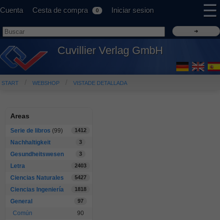
☰
Cuenta
Cesta de compra
Iniciar sesion
0
Cuvillier Verlag GmbH
START
WEBSHOP
VISTADE DETALLADA
Areas
Serie de libros
(99)
1412
Nachhaltigkeit
3
Gesundheitswesen
3
Letra
2403
Ciencias Naturales
5427
Ciencias Ingeniería
1818
General
97
Común
90