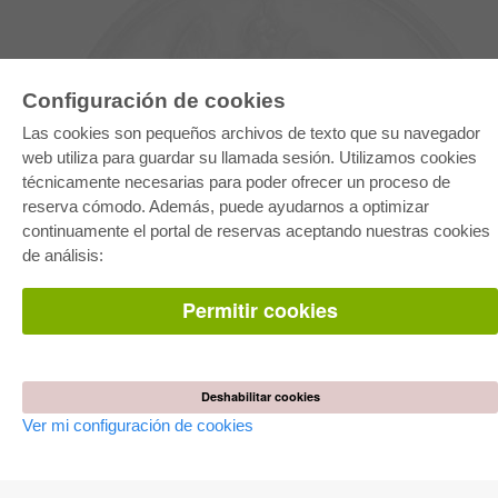
Configuración de cookies
Las cookies son pequeños archivos de texto que su navegador
web utiliza para guardar su llamada sesión. Utilizamos cookies
técnicamente necesarias para poder ofrecer un proceso de
reserva cómodo. Además, puede ayudarnos a optimizar
E-COLLECTION
continuamente el portal de reservas aceptando nuestras cookies
Paquete entero
de análisis:
Paquete de especialidades
Pick & Choose
Facilitación de E-Books
Permitir cookies
Preguntas mas frequentes(FAQ)
TIENDA ONLINE
Todos los autores
Deshabilitar cookies
Las devoluciones
Ver mi configuración de cookies
Condiciones
AUTOR WERDEN