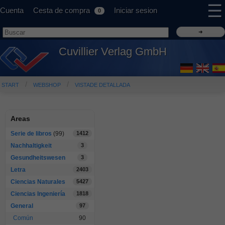
☰
Cuenta
Cesta de compra
Iniciar sesion
0
Cuvillier Verlag GmbH
START
WEBSHOP
VISTADE DETALLADA
Areas
Serie de libros
(99)
1412
Nachhaltigkeit
3
Gesundheitswesen
3
Letra
2403
Ciencias Naturales
5427
Ciencias Ingeniería
1818
General
97
Común
90