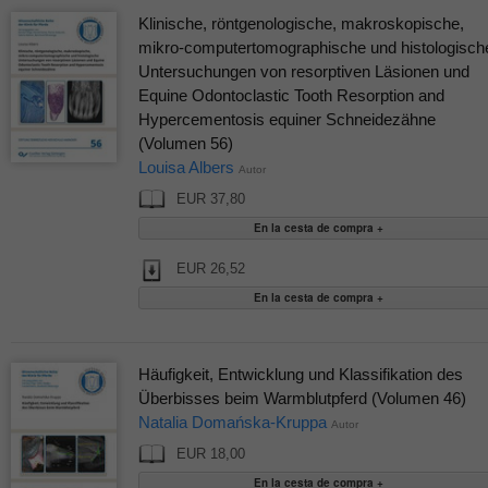
Klinische, röntgenologische, makroskopische,
mikro-computertomographische und histologisch
Untersuchungen von resorptiven Läsionen und
Equine Odontoclastic Tooth Resorption and
Hypercementosis equiner Schneidezähne
(Volumen 56)
Louisa Albers
Autor
EUR 37,80
EUR 26,52
Häufigkeit, Entwicklung und Klassifikation des
Überbisses beim Warmblutpferd (Volumen 46)
Natalia Domańska-Kruppa
Autor
EUR 18,00