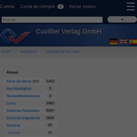
☰
Cuenta
Cesta de compra
Iniciar sesion
0
Cuvillier Verlag GmbH
START
WEBSHOP
VISTADE DETALLADA
Areas
Serie de libros
(99)
1412
Nachhaltigkeit
3
Gesundheitswesen
3
Letra
2403
Ciencias Naturales
5427
Ciencias Ingeniería
1818
General
97
Común
90