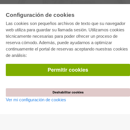
Configuración de cookies
Las cookies son pequeños archivos de texto que su navegador
web utiliza para guardar su llamada sesión. Utilizamos cookies
E-COLLECTION
técnicamente necesarias para poder ofrecer un proceso de
Paquete entero
reserva cómodo. Además, puede ayudarnos a optimizar
Paquete de especialidades
continuamente el portal de reservas aceptando nuestras cookies
Pick & Choose
Facilitación de E-Books
de análisis:
Preguntas mas frequentes(FAQ)
Permitir cookies
TIENDA ONLINE
Todos los autores
Las devoluciones
Condiciones
Deshabilitar cookies
Ver mi configuración de cookies
AUTOR WERDEN
Publicar disertación
Publicar habilitación
Publicar actas de congresos
Publicar informe de investigación
Publicar volumen del congreso