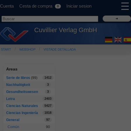
☰
Cuenta
Cesta de compra
Iniciar sesion
0
Cuvillier Verlag GmbH
START
WEBSHOP
VISTADE DETALLADA
Areas
Serie de libros
(99)
1412
Nachhaltigkeit
3
Gesundheitswesen
3
Letra
2403
Ciencias Naturales
5427
Ciencias Ingeniería
1818
General
97
Común
90