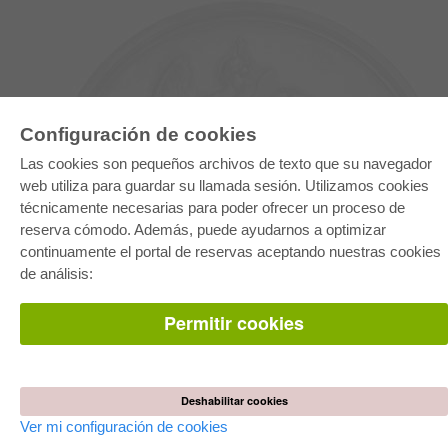
Configuración de cookies
Las cookies son pequeños archivos de texto que su navegador
web utiliza para guardar su llamada sesión. Utilizamos cookies
técnicamente necesarias para poder ofrecer un proceso de
reserva cómodo. Además, puede ayudarnos a optimizar
E-COLLECTION
continuamente el portal de reservas aceptando nuestras cookies
Paquete entero
de análisis:
Paquete de especialidades
Pick & Choose
Facilitación de E-Books
Permitir cookies
Preguntas mas frequentes(FAQ)
TIENDA ONLINE
Todos los autores
Deshabilitar cookies
Las devoluciones
Condiciones
Ver mi configuración de cookies