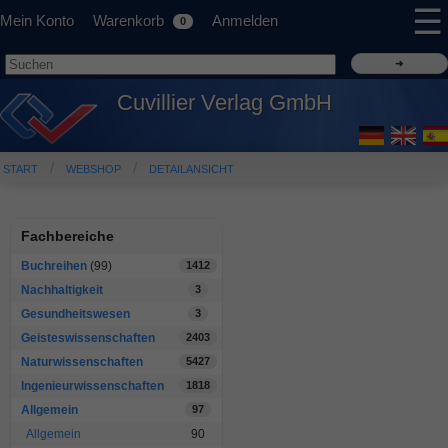
☰
Mein Konto
Warenkorb
Anmelden
0
Cuvillier Verlag GmbH
START
WEBSHOP
DETAILANSICHT
Fachbereiche
Buchreihen
(99)
1412
Nachhaltigkeit
3
Gesundheitswesen
3
Geisteswissenschaften
2403
Naturwissenschaften
5427
Ingenieurwissenschaften
1818
Allgemein
97
Allgemein
90