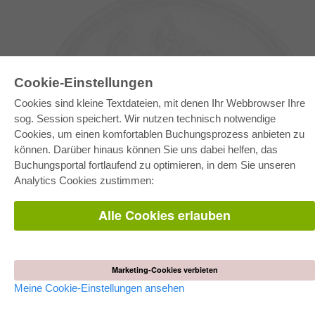
Cookie-Einstellungen
Cookies sind kleine Textdateien, mit denen Ihr Webbrowser Ihre
sog. Session speichert. Wir nutzen technisch notwendige
Cookies, um einen komfortablen Buchungsprozess anbieten zu
können. Darüber hinaus können Sie uns dabei helfen, das
E-COLLECTION
Buchungsportal fortlaufend zu optimieren, in dem Sie unseren
Gesamtpaket
Analytics Cookies zustimmen:
Fachbereichspakete
Pick & Choose
Bereitstellung von E-Books
Alle Cookies erlauben
Häufig gestellte Fragen (FAQ)
WEBSHOP
Alle Autoren
Marketing-Cookies verbieten
Versandkosten
AGB
Meine Cookie-Einstellungen ansehen