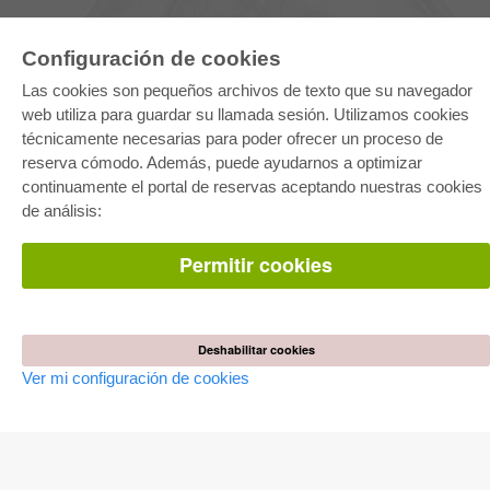
Configuración de cookies
Las cookies son pequeños archivos de texto que su navegador
web utiliza para guardar su llamada sesión. Utilizamos cookies
técnicamente necesarias para poder ofrecer un proceso de
reserva cómodo. Además, puede ayudarnos a optimizar
E-COLLECTION
continuamente el portal de reservas aceptando nuestras cookies
Paquete entero
de análisis:
Paquete de especialidades
Pick & Choose
Facilitación de E-Books
Permitir cookies
Preguntas mas frequentes(FAQ)
TIENDA ONLINE
Todos los autores
Deshabilitar cookies
Las devoluciones
Ver mi configuración de cookies
Condiciones
AUTOR WERDEN
Publicar disertación
Publicar habilitación