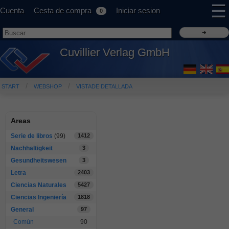
☰
Cuenta
Cesta de compra
Iniciar sesion
0
Cuvillier Verlag GmbH
START
WEBSHOP
VISTADE DETALLADA
Areas
Serie de libros
(99)
1412
Nachhaltigkeit
3
Gesundheitswesen
3
Letra
2403
Ciencias Naturales
5427
Ciencias Ingeniería
1818
General
97
Común
90