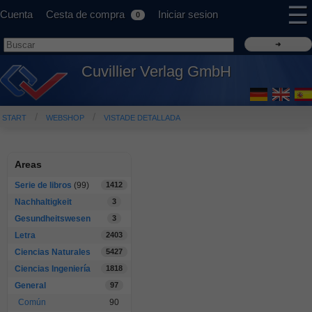
☰
Cuenta
Cesta de compra
Iniciar sesion
0
Cuvillier Verlag GmbH
START
WEBSHOP
VISTADE DETALLADA
Areas
Serie de libros
(99)
1412
Nachhaltigkeit
3
Gesundheitswesen
3
Letra
2403
Ciencias Naturales
5427
Ciencias Ingeniería
1818
General
97
Común
90