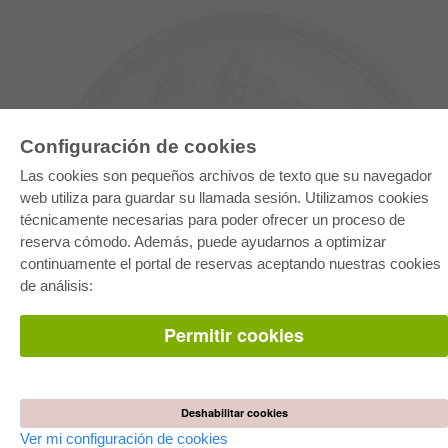
Configuración de cookies
Las cookies son pequeños archivos de texto que su navegador
web utiliza para guardar su llamada sesión. Utilizamos cookies
técnicamente necesarias para poder ofrecer un proceso de
reserva cómodo. Además, puede ayudarnos a optimizar
E-COLLECTION
continuamente el portal de reservas aceptando nuestras cookies
Paquete entero
de análisis:
Paquete de especialidades
Pick & Choose
Facilitación de E-Books
Permitir cookies
Preguntas mas frequentes(FAQ)
TIENDA ONLINE
Todos los autores
Deshabilitar cookies
Las devoluciones
Condiciones
Ver mi configuración de cookies