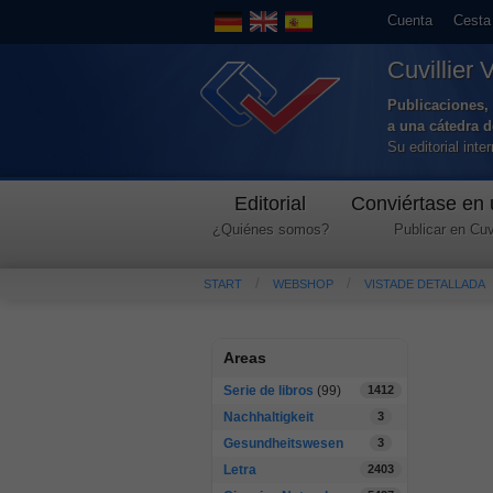
Cuenta
Cesta
Cuvillier 
Publicaciones, 
a una cátedra 
Su editorial int
Editorial
Conviértase en 
¿Quiénes somos?
Publicar en Cuvi
START
WEBSHOP
VISTADE DETALLADA
Areas
Serie de libros
(99)
1412
Nachhaltigkeit
3
Gesundheitswesen
3
Letra
2403