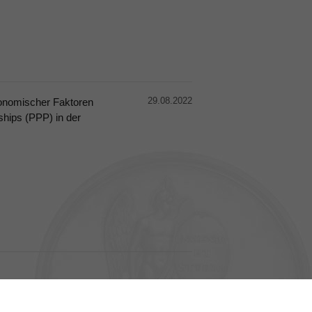
29.08.2022
onomischer Faktoren
ships (PPP) in der