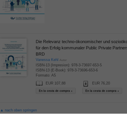
Die Relevanz techno-ökonomischer und sozioök
für den Erfolg kommunaler Public Private Partner
BRD
Vanessa Kehl
Autor
ISBN-13 (Impresion): 978-3-73697-653-5
ISBN-13 (E-Book): 978-3-73696-653-6
Formato: A5
EUR 107,88
EUR 76,20
▲ nach oben springen