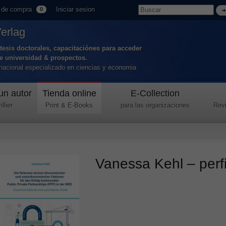
 de compra
Iniciar sesion
0
Verlag
tesis doctorales, capacitaciónes para acceder
de universidad & prospectos.
ernacional especializado en ciencias y economia
un autor
Tienda online
E-Collection
llier
Print & E-Books
para las organizaciones
Revi
Vanessa Kehl – perfi