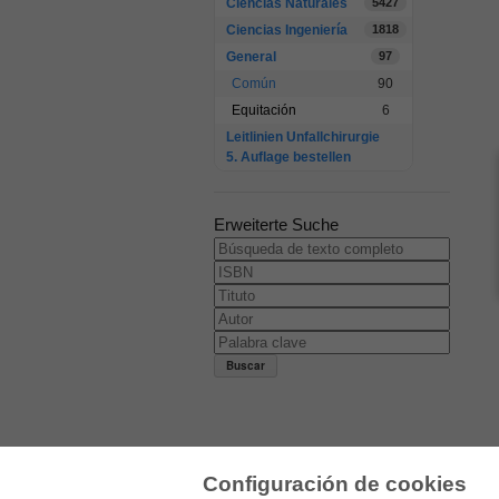
Ciencias Naturales
5427
Ciencias Ingeniería
1818
General
97
Común
90
Equitación
6
Leitlinien Unfallchirurgie
5. Auflage bestellen
Erweiterte Suche
Configuración de cookies