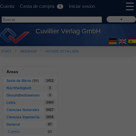
☰
Cuenta
Cesta de compra
Iniciar sesion
0
Cuvillier Verlag GmbH
START
WEBSHOP
VISTADE DETALLADA
Areas
Serie de libros
(99)
1412
Nachhaltigkeit
3
Gesundheitswesen
3
Letra
2403
Ciencias Naturales
5427
Ciencias Ingeniería
1818
General
97
Común
90