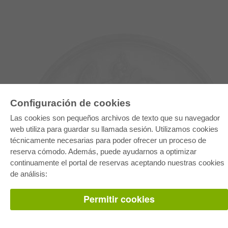
Configuración de cookies
Las cookies son pequeños archivos de texto que su navegador
web utiliza para guardar su llamada sesión. Utilizamos cookies
técnicamente necesarias para poder ofrecer un proceso de
reserva cómodo. Además, puede ayudarnos a optimizar
E-COLLECTION
continuamente el portal de reservas aceptando nuestras cookies
Paquete entero
Paquete de especialidades
de análisis:
Pick & Choose
Facilitación de E-Books
Preguntas mas frequentes(FAQ)
Permitir cookies
TIENDA ONLINE