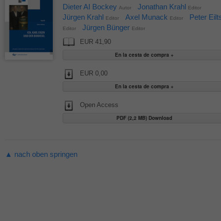
Dieter AI Bockey
Jonathan Krahl
Autor
Editor
Jürgen Krahl
Axel Munack
Peter Eilt
Editor
Editor
Jürgen Bünger
Editor
Editor
EUR 41,90
EUR 0,00
Open Access
PDF (2,2 MB) Download
▲ nach oben springen