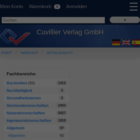
☰
Mein Konto
Warenkorb
Anmelden
0
Cuvillier Verlag GmbH
START
WEBSHOP
DETAILANSICHT
Fachbereiche
Buchreihen
(99)
1412
Nachhaltigkeit
3
Gesundheitswesen
3
Geisteswissenschaften
2403
Naturwissenschaften
5427
Ingenieurwissenschaften
1818
Allgemein
97
Allgemein
90