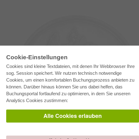
Cookie-Einstellungen
Cookies sind kleine Textdateien, mit denen Ihr Webbrowser Ihre
sog. Session speichert. Wir nutzen technisch notwendige
Cookies, um einen komfortablen Buchungsprozess anbieten zu
können. Darüber hinaus können Sie uns dabei helfen, das
E-COLLECTION
Buchungsportal fortlaufend zu optimieren, in dem Sie unseren
Gesamtpaket
Analytics Cookies zustimmen:
Fachbereichspakete
Pick & Choose
Bereitstellung von E-Books
Alle Cookies erlauben
Häufig gestellte Fragen (FAQ)
WEBSHOP
Alle Autoren