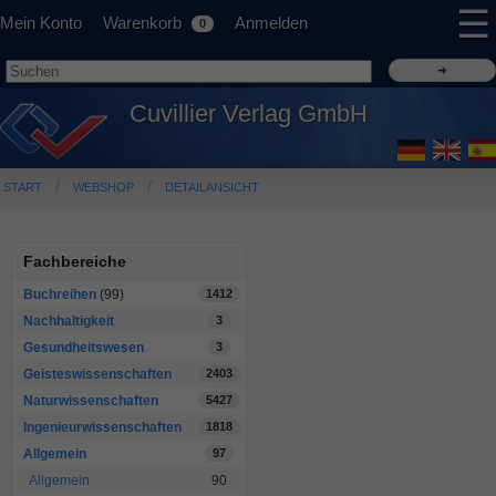
☰
Mein Konto
Warenkorb
Anmelden
0
Cuvillier Verlag GmbH
START
WEBSHOP
DETAILANSICHT
Fachbereiche
Buchreihen
(99)
1412
Nachhaltigkeit
3
Gesundheitswesen
3
Geisteswissenschaften
2403
Naturwissenschaften
5427
Ingenieurwissenschaften
1818
Allgemein
97
Allgemein
90