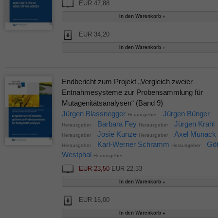
EUR 47,88
EUR 34,20
Endbericht zum Projekt „Vergleich zweier
Entnahmesysteme zur Probensammlung für
Mutagenitätsanalysen“ (Band 9)
Jürgen Blassnegger
Jürgen Bünger
Herausgeber
Barbara Fey
Jürgen Krahl
Herausgeber
Herausgeber
Josie Kunze
Axel Munack
Herausgeber
Herausgeber
Karl-Werner Schramm
Gö
Herausgeber
Herausgeber
Westphal
Herausgeber
EUR 23,50
EUR 22,33
EUR 16,00