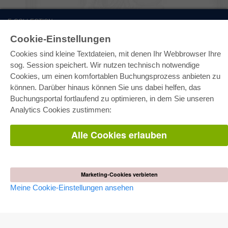
E-COLLECTION
Gesamtpaket
Cookie-Einstellungen
Fachbereichspakete
Pick & Choose
Cookies sind kleine Textdateien, mit denen Ihr Webbrowser Ihre
Bereitstellung von E-Books
sog. Session speichert. Wir nutzen technisch notwendige
Häufig gestellte Fragen (FAQ)
Cookies, um einen komfortablen Buchungsprozess anbieten zu
können. Darüber hinaus können Sie uns dabei helfen, das
WEBSHOP
Buchungsportal fortlaufend zu optimieren, in dem Sie unseren
Alle Autoren
Analytics Cookies zustimmen:
Versandkosten
AGB
Alle Cookies erlauben
AUTOR WERDEN
Dissertation publizieren
Habilitation publizieren
Tagungsband publizieren
Marketing-Cookies verbieten
Forschungsbericht publizieren
Meine Cookie-Einstellungen ansehen
Kongressband publizieren
VERLAG
Lizenzbedingungen