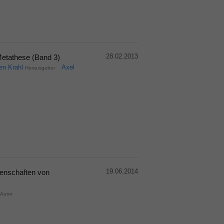
28.02.2013
Metathese (Band 3)
en Krahl
Axel
Herausgeber
19.06.2014
genschaften von
Autor