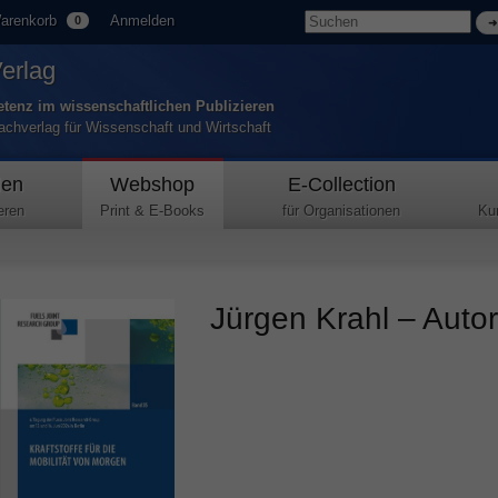
arenkorb
Anmelden
0
Verlag
tenz im wissenschaftlichen Publizieren
Fachverlag für Wissenschaft und Wirtschaft
den
Webshop
E-Collection
eren
Print & E-Books
für Organisationen
Ku
Jürgen Krahl – Autor