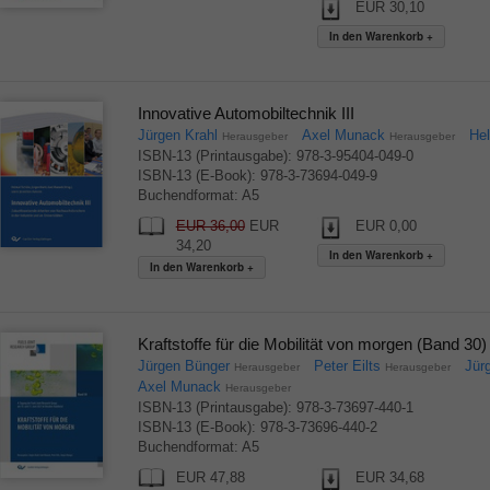
EUR 30,10
Innovative Automobiltechnik III
Jürgen Krahl
Axel Munack
He
Herausgeber
Herausgeber
ISBN-13 (Printausgabe): 978-3-95404-049-0
ISBN-13 (E-Book): 978-3-73694-049-9
Buchendformat: A5
EUR 36,00
EUR
EUR 0,00
34,20
Kraftstoffe für die Mobilität von morgen (Band 30)
Jürgen Bünger
Peter Eilts
Jür
Herausgeber
Herausgeber
Axel Munack
Herausgeber
ISBN-13 (Printausgabe): 978-3-73697-440-1
ISBN-13 (E-Book): 978-3-73696-440-2
Buchendformat: A5
EUR 47,88
EUR 34,68