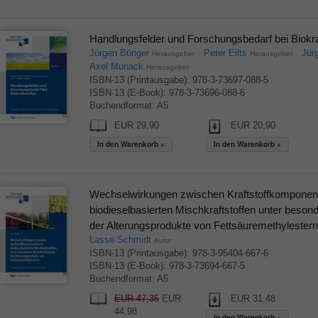
Handlungsfelder und Forschungsbedarf bei Biokra
Jürgen Bünger
Peter Eilts
Jür
Herausgeber
Herausgeber
Axel Munack
Herausgeber
ISBN-13 (Printausgabe): 978-3-73697-088-5
ISBN-13 (E-Book): 978-3-73696-088-6
Buchendformat: A5
EUR 29,90
EUR 20,90
Wechselwirkungen zwischen Kraftstoffkomponent
biodieselbasierten Mischkraftstoffen unter beson
der Alterungsprodukte von Fettsäuremethylestern
Lasse Schmidt
Autor
ISBN-13 (Printausgabe): 978-3-95404-667-6
ISBN-13 (E-Book): 978-3-73694-667-5
Buchendformat: A5
EUR 47,35
EUR
EUR 31,48
44,98