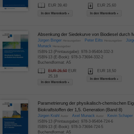
EUR 39,40
EUR 25,60
Absenkung der Siedekurve von Biodiesel durch 
Jürgen Binger
Peter Eilts
Jürg
Herausgeber
Herausgeber
Munack
Herausgeber
ISBN-13 (Printausgabe): 978-3-95404-332-3
ISBN-13 (E-Book): 978-3-73694-332-2
Buchendformat: A5
EUR 26,50
EUR
EUR 18,50
25,18
Parametrierung der physikalisch-chemischen Ei
Biokraftstoffen der 1,5. Generation (Band 8)
Jürgen Krahl
Axel Munack
Kevin Schaper
Autor
Autor
ISBN-13 (Printausgabe): 978-3-95404-724-6
ISBN-13 (E-Book): 978-3-73694-724-5
Buchendformat: A5