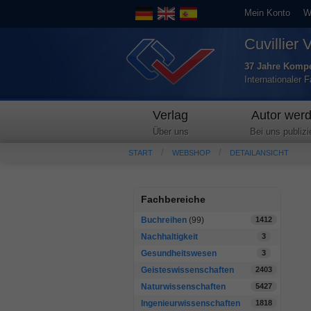
Mein Konto
W
Cuvillier 
37 Jahre Kompe
Internationaler 
Verlag
Autor wer
Über uns
Bei uns publizi
START
WEBSHOP
DETAILANSICHT
Fachbereiche
Buchreihen
(99)
1412
Nachhaltigkeit
3
Gesundheitswesen
3
Geisteswissenschaften
2403
Naturwissenschaften
5427
Ingenieurwissenschaften
1818