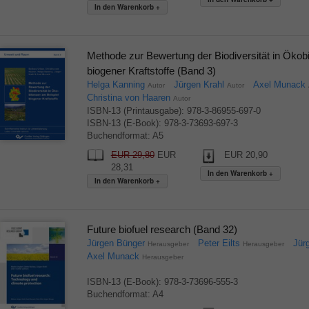
Methode zur Bewertung der Biodiversität in Ökob
biogener Kraftstoffe (Band 3)
Helga Kanning
Jürgen Krahl
Axel Munack
Autor
Autor
Christina von Haaren
Autor
ISBN-13 (Printausgabe): 978-3-86955-697-0
ISBN-13 (E-Book): 978-3-73693-697-3
Buchendformat: A5
EUR 29,80
EUR
EUR 20,90
28,31
Future biofuel research (Band 32)
Jürgen Bünger
Peter Eilts
Jür
Herausgeber
Herausgeber
Axel Munack
Herausgeber
ISBN-13 (E-Book): 978-3-73696-555-3
Buchendformat: A4