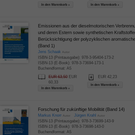
Emissionen aus der dieselmotorischen Verbrenn
und deren Estern sowie synthetischen Kraftstoffe
Berücksichtigung der polyzyklischen aromatisch
(Band 1)
Jens Schaak
Autor
ISBN-13 (Printausgabe): 978-3-95404-173-2
ISBN-13 (E-Book): 978-3-73694-173-1
Buchendformat: A5
EUR 63,50
EUR
EUR 42,23
60,33
Forschung für zukünftige Mobilität (Band 14)
Markus Knorr
Jürgen Krahl
Autor
Autor
ISBN-13 (Printausgabe): 978-3-73699-143-9
ISBN-13 (E-Book): 978-3-73698-143-0
Buchendformat: A5