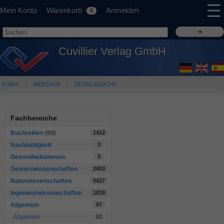
☰
Mein Konto
Warenkorb
Anmelden
0
Cuvillier Verlag GmbH
START
WEBSHOP
DETAILANSICHT
Fachbereiche
Buchreihen
(99)
1412
Nachhaltigkeit
3
Gesundheitswesen
3
Geisteswissenschaften
2403
Naturwissenschaften
5427
Ingenieurwissenschaften
1818
Allgemein
97
Allgemein
90