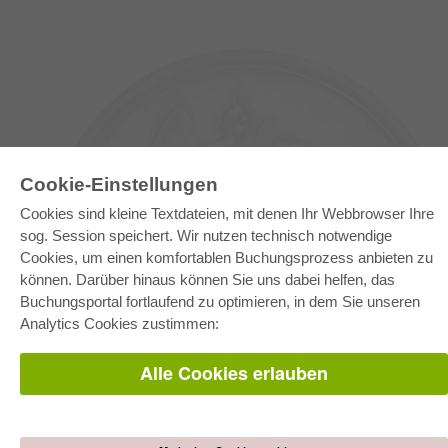
Cookie-Einstellungen
Cookies sind kleine Textdateien, mit denen Ihr Webbrowser Ihre
sog. Session speichert. Wir nutzen technisch notwendige
Cookies, um einen komfortablen Buchungsprozess anbieten zu
können. Darüber hinaus können Sie uns dabei helfen, das
E-COLLECTION
Buchungsportal fortlaufend zu optimieren, in dem Sie unseren
Gesamtpaket
Analytics Cookies zustimmen:
Fachbereichspakete
Pick & Choose
Bereitstellung von E-Books
Alle Cookies erlauben
Häufig gestellte Fragen (FAQ)
WEBSHOP
Alle Autoren