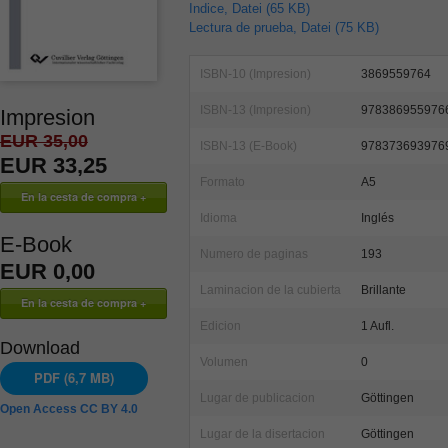
Indice, Datei (65 KB)
Lectura de prueba, Datei (75 KB)
ISBN-10 (Impresion)
3869559764
ISBN-13 (Impresion)
978386955976
Impresion
EUR 35,00
ISBN-13 (E-Book)
978373693976
EUR 33,25
Formato
A5
Idioma
Inglés
E-Book
Numero de paginas
193
EUR 0,00
Laminacion de la cubierta
Brillante
Edicion
1 Aufl.
Download
Volumen
0
PDF (6,7 MB)
Lugar de publicacion
Göttingen
Open Access CC BY 4.0
Lugar de la disertacion
Göttingen