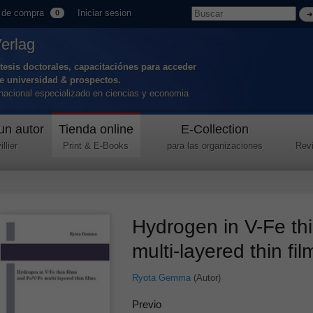
 de compra
Iniciar sesion
0
Verlag
tesis doctorales, capacitaciónes para acceder
de universidad & prospectos.
ernacional especializado en ciencias y economia
un autor
Tienda online
E-Collection
llier
Print & E-Books
para las organizaciones
Revi
Hydrogen in V-Fe thi
multi-layered thin fi
Ryota Gemma
(Autor)
Previo