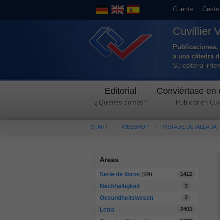
Cuenta
Cesta
Cuvillier 
Publicaciones, 
a una cátedra 
Su editorial int
Editorial
Conviértase en 
¿Quiénes somos?
Publicar en Cuvi
START
WEBSHOP
VISTADE DETALLADA
Areas
Serie de libros
(99)
1412
Nachhaltigkeit
3
Gesundheitswesen
3
Letra
2403