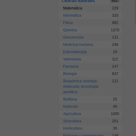
Ciencias Naturales
5427
Matemática
229
Informática
320
Física
982
Química
1370
Geociencias
131
Medicina humana
246
Estomatología
10
Veterinaria
112
Farmacia
147
Biología
837
Bioquímica, biología
121
molecular, tecnología
genética
Biofísica
25
Nutrición
45
Agricultura
1005
Silvicultura
201
Horticultura
20
Ecología y conservación
148