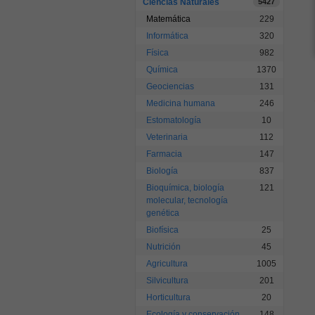
Ciencias Naturales
5427
Matemática
229
Informática
320
Física
982
Química
1370
Geociencias
131
Medicina humana
246
Estomatología
10
Veterinaria
112
Farmacia
147
Biología
837
Bioquímica, biología
121
molecular, tecnología
genética
Biofísica
25
Nutrición
45
Agricultura
1005
Silvicultura
201
Horticultura
20
Ecología y conservación
148