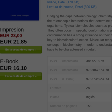
Indice, Datei (170 KB)
Lectura de prueba, Datei (390 KB)
Bridging the gaps between biology, chemistr
the microscopic interactions that determine 
organisms. Typical biomolecules such as pro
Impresion
They often occur in specific conformations a
EUR 23,00
conformation has a stong influence on their f
key to biomolecular function. Molecular reco
EUR 21,85
concept in biochemistry. In order to understa
have to be characterized in detail.
E-Book
ISBN-10 (Impresion)
3867273979
EUR 16,10
ISBN-13 (Impresion)
9783867273978
ISBN-13 (E-Book)
9783736923973
Formato
A5
Idioma
Inglés
Numero de paginas
158