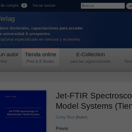
 de compra
Iniciar sesion
0
Verlag
tesis doctorales, capacitaciónes para acceder
de universidad & prospectos.
ernacional especializado en ciencias y economia
un autor
Tienda online
E-Collection
llier
Print & E-Books
para las organizaciones
Revi
Jet-FTIR Spectrosco
Model Systems (Tie
Corey Rice
(Autor)
Previo