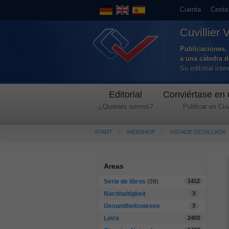
Cuenta
Cesta
Cuvillier 
Publicaciones, 
a una cátedra 
Su editorial int
Editorial
Conviértase en 
¿Quiénes somos?
Publicar en Cuvi
START
WEBSHOP
VISTADE DETALLADA
Areas
Serie de libros
(99)
1412
Nachhaltigkeit
3
Gesundheitswesen
3
Letra
2403