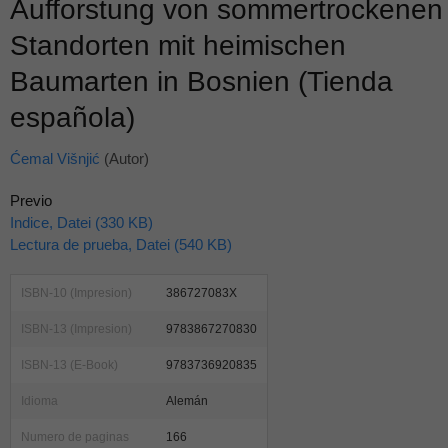
Aufforstung von sommertrockenen
Standorten mit heimischen
Baumarten in Bosnien (Tienda
española)
Ćemal Višnjić
(Autor)
Previo
Indice, Datei (330 KB)
Lectura de prueba, Datei (540 KB)
ISBN-10 (Impresion)
386727083X
ISBN-13 (Impresion)
9783867270830
ISBN-13 (E-Book)
9783736920835
Idioma
Alemán
Numero de paginas
166