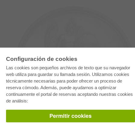
Configuración de cookies
Las cookies son pequeños archivos de texto que su navegador
web utiliza para guardar su llamada sesión. Utilizamos cookies
E-COLLECTION
técnicamente necesarias para poder ofrecer un proceso de
Paquete entero
reserva cómodo. Además, puede ayudarnos a optimizar
Paquete de especialidades
Pick & Choose
continuamente el portal de reservas aceptando nuestras cookies
Facilitación de E-Books
de análisis:
Preguntas mas frequentes(FAQ)
Permitir cookies
TIENDA ONLINE
Todos los autores
Las devoluciones
Condiciones