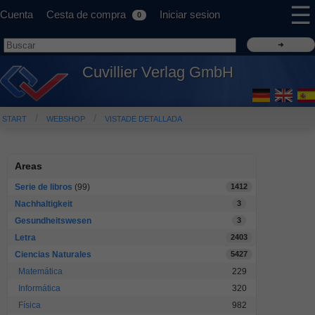
☰
Cuenta
Cesta de compra
Iniciar sesion
0
Cuvillier Verlag GmbH
START
WEBSHOP
VISTADE DETALLADA
Areas
Serie de libros
(99)
1412
Nachhaltigkeit
3
Gesundheitswesen
3
Letra
2403
Ciencias Naturales
5427
Matemática
229
Informática
320
Física
982