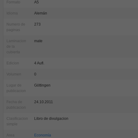
Formato
A5
Idioma
Alemán
Numero de
273
paginas
Laminacion
mate
de la
cubierta
Edicion
4 Aufl.
Volumen
0
Lugar de
Göttingen
publicacion
Fecha de
24.10.2011
publicacion
Clasificacion
Libro de divulgacion
simple
Area
Economía