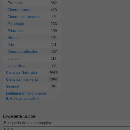
Economía
862
Ciencias sociales
423
Ciencias del deporte
48
Psicología
233
Educación
190
Historia
191
Arte
111
Ciencias culturales
167
Literatur
117
Lingüística
90
Ciencias Naturales
5427
Ciencias Ingeniería
1818
General
97
Leitlinien Unfallchirurgie
5. Auflage bestellen
Erweiterte Suche