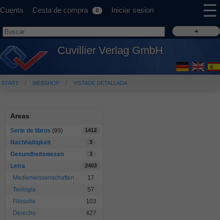
☰
Cuenta
Cesta de compra
Iniciar sesion
0
Cuvillier Verlag GmbH
START
WEBSHOP
VISTADE DETALLADA
Areas
Serie de libros
(99)
1412
Nachhaltigkeit
3
Gesundheitswesen
3
Letra
2403
Medienwissenschaften
17
Teología
57
Filosofía
103
Derecho
427