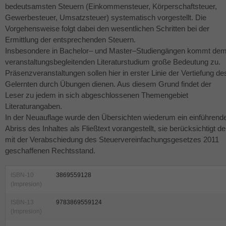
bedeutsamsten Steuern (Einkommensteuer, Körperschaftsteuer,
Gewerbesteuer, Umsatzsteuer) systematisch vorgestellt. Die
Vorgehensweise folgt dabei den wesentlichen Schritten bei der
Ermittlung der entsprechenden Steuern.
Insbesondere in Bachelor– und Master–Studiengängen kommt de
veranstaltungsbegleitenden Literaturstudium große Bedeutung zu.
Präsenzveranstaltungen sollen hier in erster Linie der Vertiefung de
Gelernten durch Übungen dienen. Aus diesem Grund findet der
Leser zu jedem in sich abgeschlossenen Themengebiet
Literaturangaben.
In der Neuauflage wurde den Übersichten wiederum ein einführend
Abriss des Inhaltes als Fließtext vorangestellt, sie berücksichtigt d
mit der Verabschiedung des Steuervereinfachungsgesetzes 2011
geschaffenen Rechtsstand.
ISBN-10
3869559128
(Impresion)
ISBN-13
9783869559124
(Impresion)