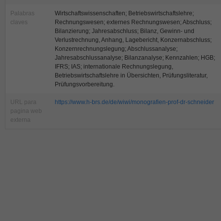
Palabras
Wirtschaftswissenschaften; Betriebswirtschaftslehre;
claves
Rechnungswesen; externes Rechnungswesen; Abschluss;
Bilanzierung; Jahresabschluss; Bilanz, Gewinn- und
Verlustrechnung, Anhang, Lagebericht, Konzernabschluss;
Konzernrechnungslegung; Abschlussanalyse;
Jahresabschlussanalyse; Bilanzanalyse; Kennzahlen; HGB;
IFRS; IAS; internationale Rechnungslegung,
Betriebswirtschaftslehre in Übersichten, Prüfungsliteratur,
Prüfungsvorbereitung.
URL para
https://www.h-brs.de/de/wiwi/monografien-prof-dr-schneider
pagina web
externa