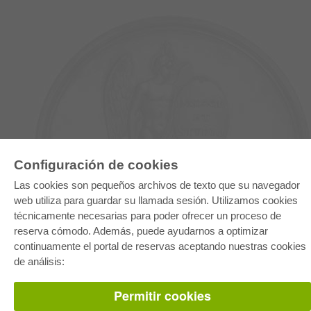
Configuración de cookies
E-COLLECTION
Las cookies son pequeños archivos de texto que su navegador
Paquete entero
web utiliza para guardar su llamada sesión. Utilizamos cookies
Paquete de especialidades
técnicamente necesarias para poder ofrecer un proceso de
Pick & Choose
Facilitación de E-Books
reserva cómodo. Además, puede ayudarnos a optimizar
Preguntas mas frequentes(FAQ)
continuamente el portal de reservas aceptando nuestras cookies
de análisis:
TIENDA ONLINE
Todos los autores
Permitir cookies
Las devoluciones
Condiciones