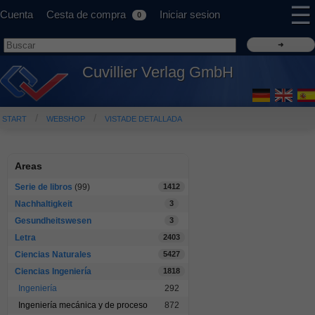
☰
Cuenta
Cesta de compra
Iniciar sesion
0
Cuvillier Verlag GmbH
START
WEBSHOP
VISTADE DETALLADA
Areas
Serie de libros
(99)
1412
Nachhaltigkeit
3
Gesundheitswesen
3
Letra
2403
Ciencias Naturales
5427
Ciencias Ingeniería
1818
Ingeniería
292
Ingeniería mecánica y de proceso
872