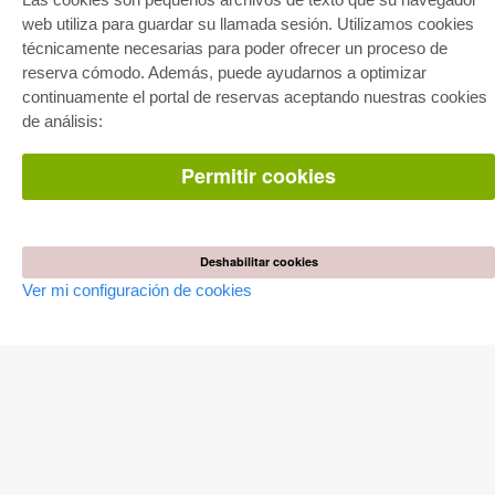
web utiliza para guardar su llamada sesión. Utilizamos cookies
E-COLLECTION
técnicamente necesarias para poder ofrecer un proceso de
Paquete entero
reserva cómodo. Además, puede ayudarnos a optimizar
Paquete de especialidades
continuamente el portal de reservas aceptando nuestras cookies
Pick & Choose
de análisis:
Facilitación de E-Books
Preguntas mas frequentes(FAQ)
Permitir cookies
TIENDA ONLINE
Todos los autores
Las devoluciones
Condiciones
Deshabilitar cookies
Ver mi configuración de cookies
AUTOR WERDEN
Publicar disertación
Publicar habilitación
Publicar actas de congresos
Publicar informe de investigación
Publicar volumen del congreso
EDITORIAL
Terminos de licencia