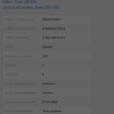
Indice, Datei (38 KB)
Lectura de prueba, Datei (300 KB)
ISBN-10 (Impresion)
3865378358
ISBN-13 (Impresion)
9783865378354
ISBN-13 (E-Book)
9783736918351
Idioma
Alemán
Numero de paginas
160
Edicion
1
Volumen
0
Lugar de publicacion
Göttingen
Lugar de la disertacion
Aachen
Fecha de publicacion
07.04.2006
Clasificacion simple
Tesis doctoral