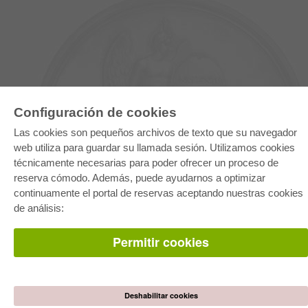
Configuración de cookies
Las cookies son pequeños archivos de texto que su navegador
web utiliza para guardar su llamada sesión. Utilizamos cookies
E-COLLECTION
técnicamente necesarias para poder ofrecer un proceso de
Paquete entero
reserva cómodo. Además, puede ayudarnos a optimizar
Paquete de especialidades
Pick & Choose
continuamente el portal de reservas aceptando nuestras cookies
Facilitación de E-Books
de análisis:
Preguntas mas frequentes(FAQ)
Permitir cookies
TIENDA ONLINE
Todos los autores
Las devoluciones
Condiciones
Deshabilitar cookies