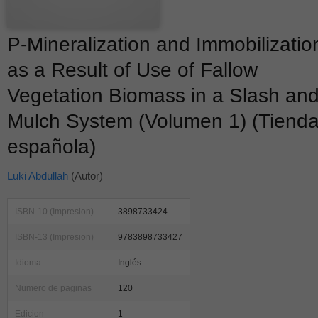
P-Mineralization and Immobilizatio
as a Result of Use of Fallow
Vegetation Biomass in a Slash an
Mulch System (Volumen 1) (Tiend
española)
Luki Abdullah
(Autor)
ISBN-10 (Impresion)
3898733424
ISBN-13 (Impresion)
9783898733427
Idioma
Inglés
Numero de paginas
120
Edicion
1