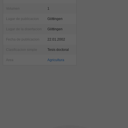
Volumen
1
Lugar de publicacion
Göttingen
Lugar de la disertacion
Göttingen
Fecha de publicacion
22.01.2002
Clasificacion simple
Tesis doctoral
Area
Agricultura