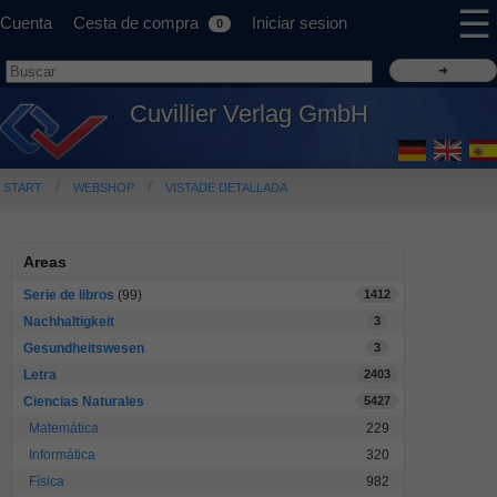
☰
Cuenta
Cesta de compra
Iniciar sesion
0
Cuvillier Verlag GmbH
START
WEBSHOP
VISTADE DETALLADA
Areas
Serie de libros
(99)
1412
Nachhaltigkeit
3
Gesundheitswesen
3
Letra
2403
Ciencias Naturales
5427
Matemática
229
Informática
320
Física
982