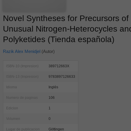
Novel Syntheses for Precursors of
Unusual Nitrogen-Heterocycles an
Polyketides (Tienda española)
Razik Alex Menidjel
(Autor)
ISBN-10 (Impresion)
389712663X
ISBN-13 (Impresion)
9783897126633
Idioma
Inglés
Numero de paginas
106
Edicion
1
Volumen
0
Lugar de publicacion
Göttingen