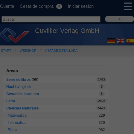
☰
Cuenta
Cesta de compra
Iniciar sesion
0
Cuvillier Verlag GmbH
START
WEBSHOP
VISTADE DETALLADA
Areas
Serie de libros
(99)
1412
Nachhaltigkeit
3
Gesundheitswesen
3
Letra
2403
Ciencias Naturales
5427
Matemática
229
Informática
320
Física
982