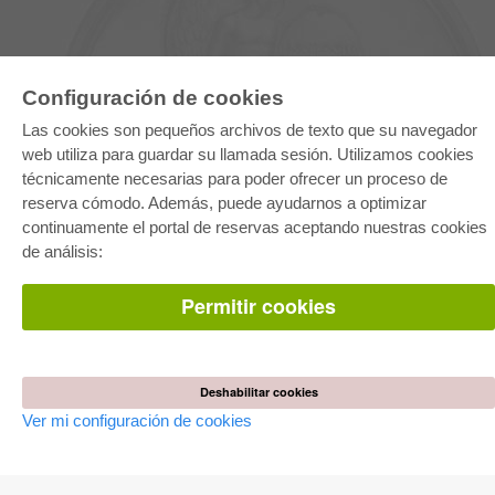
Configuración de cookies
Las cookies son pequeños archivos de texto que su navegador
web utiliza para guardar su llamada sesión. Utilizamos cookies
E-COLLECTION
técnicamente necesarias para poder ofrecer un proceso de
Paquete entero
reserva cómodo. Además, puede ayudarnos a optimizar
Paquete de especialidades
continuamente el portal de reservas aceptando nuestras cookies
Pick & Choose
Facilitación de E-Books
de análisis:
Preguntas mas frequentes(FAQ)
Permitir cookies
TIENDA ONLINE
Todos los autores
Las devoluciones
Condiciones
Deshabilitar cookies
Ver mi configuración de cookies
AUTOR WERDEN
Publicar disertación
Publicar habilitación
Publicar actas de congresos